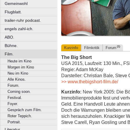
Gemeinwohl
Flugblatt.
trailer-ruhr podcast.
engels zahl-ich.
ABO.
Bühne.
(1)
Kurzinfo
Filmkritik
Forum
Film.
The Big Short
Heute im Kino
USA 2015, Laufzeit: 130 Min., FS
Morgen im Kino
Regie: Adam McKay
Neu im Kino
Darsteller: Christian Bale, Steve 
Alle Kinos.
>> www.thebigshort-film.de/
Forum.
Kurzinfo:
New York 2005: Die Bör
Coming soon.
Immobilienprodukte fest und verh
Festival.
Geld. Eine Handvoll Leute ahnen,
Foyer.
Doch die Warnungen bleiben unerhö
Gespräch zum Film.
sich herauszuholen. Knackiger Wir
Roter Teppich.
Steve Carell, Ryan Gosling und B
Portrait.
Literatur.