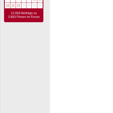
10
11
12
13
14
15
16
12.669 Beiträge zu
3.883 Filmen im Forum