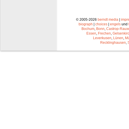
© 2005-2026
berndt media
|
impr
biograph
|
choices
|
engels
und
Bochum
,
Bonn
,
Castrop-Raux
Essen
,
Frechen
,
Gelsenkir
Leverkusen
,
Lünen
,
Mü
Recklinghausen
,