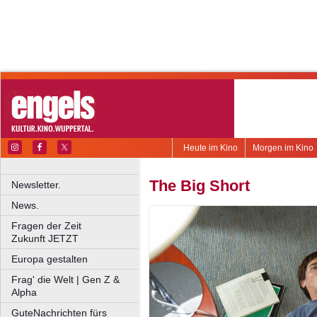
Heute im Kino
Morgen im Kino
The Big Short
Newsletter.
News.
Fragen der Zeit
Zukunft JETZT
Europa gestalten
Frag' die Welt | Gen Z &
Alpha
GuteNachrichten fürs