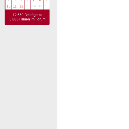
10
11
12
13
14
15
16
12.669 Beiträge zu
3.883 Filmen im Forum