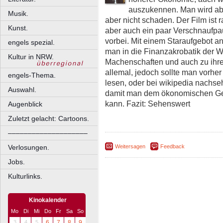
auszukennen. Man wird ab
Musik.
aber nicht schaden. Der Film ist 
Kunst.
aber auch ein paar Verschnaufpa
vorbei. Mit einem Staraufgebot 
engels spezial.
man in die Finanzakrobatik der Wa
Kultur in NRW.
Machenschaften und auch zu ihre
allemal, jedoch sollte man vorher
engels-Thema.
lesen, oder bei wikipedia nachse
Auswahl.
damit man dem ökonomischen Ge
kann. Fazit: Sehenswert
Augenblick
Zuletzt gelacht: Cartoons.
––––––––––––––––––––
Verlosungen.
Weitersagen
Feedback
Jobs.
Kulturlinks.
Kinokalender
Mo
Di
Mi
Do
Fr
Sa
So
3
4
5
6
7
8
9