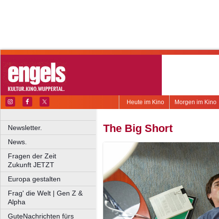
Heute im Kino
Morgen im Kino
The Big Short
Newsletter.
News.
Fragen der Zeit
Zukunft JETZT
Europa gestalten
Frag' die Welt | Gen Z &
Alpha
GuteNachrichten fürs