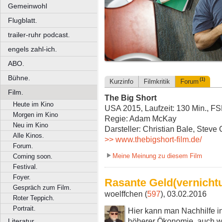
Gemeinwohl
Flugblatt.
trailer-ruhr podcast.
engels zahl-ich.
ABO.
Bühne.
(1)
Kurzinfo
Filmkritik
Forum
Film.
The Big Short
Heute im Kino
USA 2015, Laufzeit: 130 Min., FS
Morgen im Kino
Regie: Adam McKay
Neu im Kino
Darsteller: Christian Bale, Steve 
Alle Kinos.
>> www.thebigshort-film.de/
Forum.
Meine Meinung zu diesem Film
Coming soon.
Festival.
Foyer.
Rasante Geld(vernich
Gespräch zum Film.
woelffchen (
597
), 03.02.2016
Roter Teppich.
Portrait.
Hier kann man Nachhilfe 
höherer Ökonomie, auch w
Literatur.