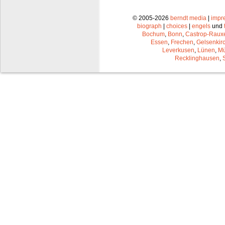
© 2005-2026
berndt media
|
impr
biograph
|
choices
|
engels
und
Bochum
,
Bonn
,
Castrop-Raux
Essen
,
Frechen
,
Gelsenkir
Leverkusen
,
Lünen
,
Mü
Recklinghausen
,