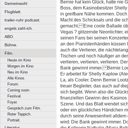
Bernie hat kein Glück, hatte nie
Gemeinwohl
Boss, dem Kasinobesitzer Shelly 
Flugblatt.
in greifbare Nähe kommen. Doch 
Macht des Schicksals und die sch
trailer-ruhr podcast.
gemacht. Eine coole Ballade üb
engels zahl-ich.
Vegas ? glitzernde Neonlichter, e
ABO.
seinen Fans bei seinen Konzerten
an den Pianistenhänden küssen l
Bühne.
auch die Verlierer, die nächtelan
Film.
Tischen und noch häufiger an de
Heute im Kino
verlieren, verlieren, verlieren. D
Morgen im Kino
Bank gewinnt immer. Bernie Lootz
Neu im Kino
Er arbeitet für Shelly Kaplow (Al
Alle Kinos.
La, als Cooler. Denn Bernie Loot
Forum.
treuer Begleiter, das auch auf di
Coming soon.
sich begibt. Wenn also die Glück
Festival.
finanziellen Gewinn des Kasinos z
Foyer.
Szene. Und das Blatt wendet sich
Gespräch zum Film.
oder ein glückliches Händchen mi
Roter Teppich.
durch seine Anwesenheit alldem 
Portrait.
wird: Die Bank gewinnt immer. Do
die Kellnerin Nathalie (Maria Bell
Literatur.