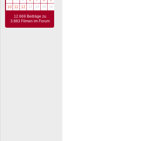
10
11
12
13
14
15
16
12.669 Beiträge zu
3.883 Filmen im Forum