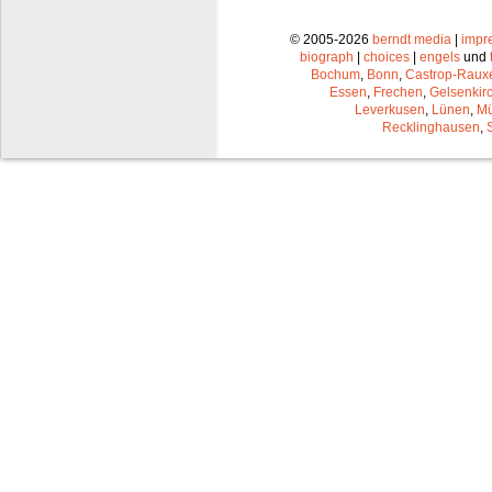
© 2005-2026
berndt media
|
impr
biograph
|
choices
|
engels
und
Bochum
,
Bonn
,
Castrop-Raux
Essen
,
Frechen
,
Gelsenkir
Leverkusen
,
Lünen
,
Mü
Recklinghausen
,