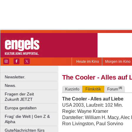
Heute im Kino
Morgen im Kino
The Cooler - Alles auf 
Newsletter.
News.
(4)
Kurzinfo
Filmkritik
Forum
Fragen der Zeit
The Cooler - Alles auf Liebe
Zukunft JETZT
USA 2003, Laufzeit: 102 Min.
Europa gestalten
Regie: Wayne Kramer
Frag' die Welt | Gen Z &
Darsteller: William H. Macy, Ale
Alpha
Ron Livingston, Paul Sorvino
GuteNachrichten fürs