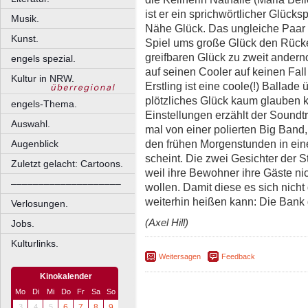
ist er ein sprichwörtlicher Glücksp
Musik.
Nähe Glück. Das ungleiche Paar
Kunst.
Spiel ums große Glück den Rücke
greifbaren Glück zu zweit anderno
engels spezial.
auf seinen Cooler auf keinen Fa
Kultur in NRW.
Erstling ist eine coole(!) Ballade
plötzliches Glück kaum glauben 
engels-Thema.
Einstellungen erzählt der Soundtr
Auswahl.
mal von einer polierten Big Band
den frühen Morgenstunden in ei
Augenblick
scheint. Die zwei Gesichter der St
Zuletzt gelacht: Cartoons.
weil ihre Bewohner ihre Gäste n
––––––––––––––––––––
wollen. Damit diese es sich nich
weiterhin heißen kann: Die Bank 
Verlosungen.
(Axel Hill)
Jobs.
Kulturlinks.
Weitersagen
Feedback
Kinokalender
Mo
Di
Mi
Do
Fr
Sa
So
3
4
5
6
7
8
9