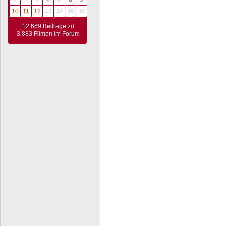
10
11
12
13
14
15
16
12.669 Beiträge zu
3.883 Filmen im Forum