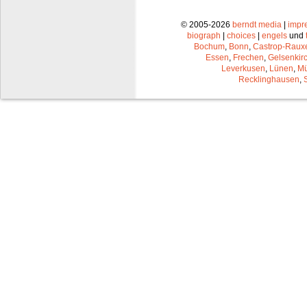
© 2005-2026
berndt media
|
impr
biograph
|
choices
|
engels
und
Bochum
,
Bonn
,
Castrop-Raux
Essen
,
Frechen
,
Gelsenkir
Leverkusen
,
Lünen
,
Mü
Recklinghausen
,