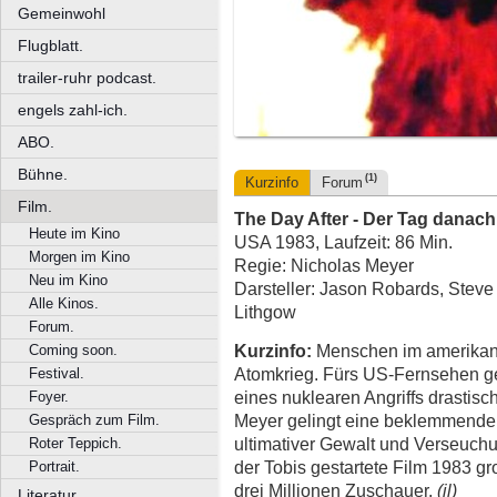
Gemeinwohl
Flugblatt.
trailer-ruhr podcast.
engels zahl-ich.
ABO.
Bühne.
(1)
Kurzinfo
Forum
Film.
The Day After - Der Tag danach
Heute im Kino
USA 1983, Laufzeit: 86 Min.
Morgen im Kino
Regie: Nicholas Meyer
Neu im Kino
Darsteller: Jason Robards, Stev
Alle Kinos.
Lithgow
Forum.
Kurzinfo:
Menschen im amerikani
Coming soon.
Atomkrieg. Fürs US-Fernsehen ge
Festival.
eines nuklearen Angriffs drastisc
Foyer.
Meyer gelingt eine beklemmende
Gespräch zum Film.
ultimativer Gewalt und Verseuchu
Roter Teppich.
der Tobis gestartete Film 1983 g
Portrait.
drei Millionen Zuschauer.
(jl)
Literatur.