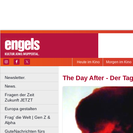
Heute im Kino
Morgen im Kino
The Day After - Der Ta
Newsletter.
News.
Fragen der Zeit
Zukunft JETZT
Europa gestalten
Frag' die Welt | Gen Z &
Alpha
GuteNachrichten fürs