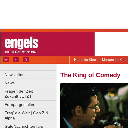
Heute im Kino
Morgen im Kino
The King of Comedy
Newsletter.
News.
Fragen der Zeit
Zukunft JETZT
Europa gestalten
Frag' die Welt | Gen Z &
Alpha
GuteNachrichten fürs