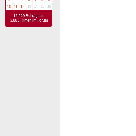
10
11
12
13
14
15
16
12.669 Beiträge zu
3.883 Filmen im Forum