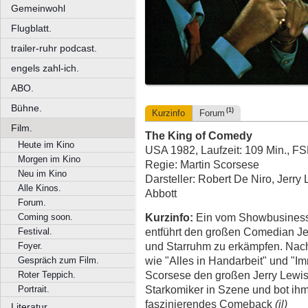
Gemeinwohl
Flugblatt.
trailer-ruhr podcast.
engels zahl-ich.
ABO.
Bühne.
(1)
Kurzinfo
Forum
Film.
The King of Comedy
Heute im Kino
USA 1982, Laufzeit: 109 Min., FS
Morgen im Kino
Regie: Martin Scorsese
Neu im Kino
Darsteller: Robert De Niro, Jerr
Alle Kinos.
Abbott
Forum.
Kurzinfo:
Ein vom Showbusiness 
Coming soon.
entführt den großen Comedian Jerr
Festival.
und Starruhm zu erkämpfen. Nach
Foyer.
wie "Alles in Handarbeit" und "Im
Gespräch zum Film.
Scorsese den großen Jerry Lewis 
Roter Teppich.
Starkomiker in Szene und bot ihm
Portrait.
faszinierendes Comeback
(jl)
Literatur.