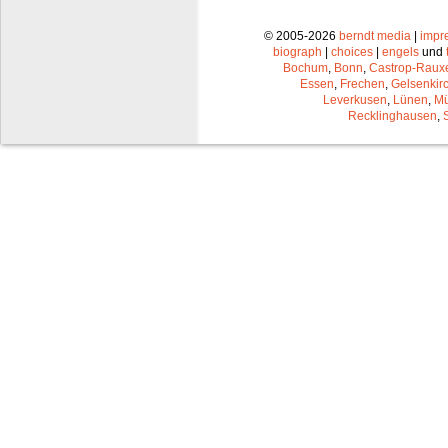
© 2005-2026
berndt media
|
impr
biograph
|
choices
|
engels
und
Bochum
,
Bonn
,
Castrop-Raux
Essen
,
Frechen
,
Gelsenkir
Leverkusen
,
Lünen
,
Mü
Recklinghausen
,