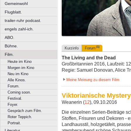
Gemeinwohl
Flugblatt.
trailer-ruhr podcast.
engels zahl-ich.
ABO.
Bühne.
(1)
Kurzinfo
Forum
Film.
The Living and the Dead
Heute im Kino
Großbritannien 2016, Laufzeit: 12
Morgen im Kino
Regie: Samuel Donovan, Alice T
Neu im Kino
Meine Meinung zu diesem Film
Alle Kinos.
Forum.
Coming soon.
Viktorianische Mystery-
Festival.
Weanerin (
12
), 09.10.2016
Foyer.
Gespräch zum Film.
Die einzelnen Serien-Beiträge sc
Roter Teppich.
Stoffen, Frisuren und Dekoren - e
Portrait.
Landhausstil, holzgetäfelt, pras
atemberaubend schöne Schauspiel
Literatur.