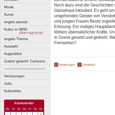
Noch dazu sind die Geschichten 
Musik.
Gänsehaut inkludiert. Es geht u
Kunst.
umgehenden Geister von Verstor
und jungen Frauen Besitz ergreif
engels spezial.
Erlösung. Ein mutiges Hauptdarste
Kultur in NRW.
Wirken übernatürlicher Kräfte. U
in Szene gesetzt und gedreht. 
engels-Thema.
Fernsehen?
Auswahl.
Augenblick
Zuletzt gelacht: Cartoons.
Weitersagen
Feedback
––––––––––––––––––––
Verlosungen.
Jobs.
Kulturlinks.
Kinokalender
Mo
Di
Mi
Do
Fr
Sa
So
3
4
5
6
7
8
9