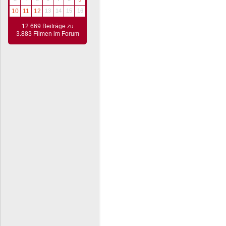
10
11
12
13
14
15
16
12.669 Beiträge zu
3.883 Filmen im Forum