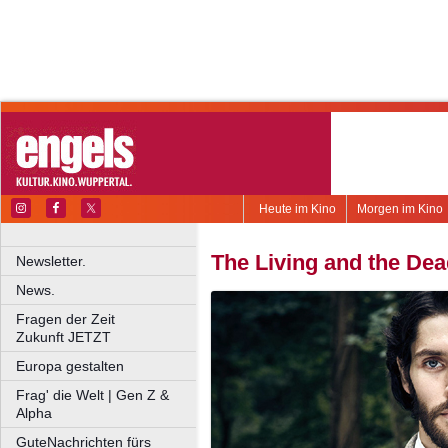
Heute im Kino
Morgen im Kino
The Living and the De
Newsletter.
News.
Fragen der Zeit
Zukunft JETZT
Europa gestalten
Frag' die Welt | Gen Z &
Alpha
GuteNachrichten fürs