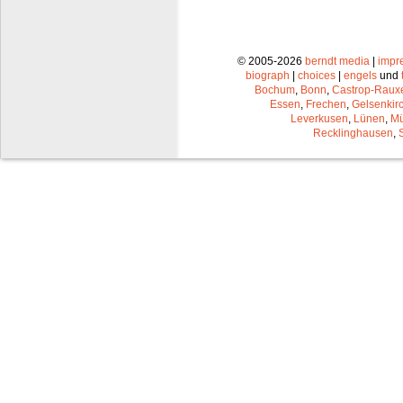
© 2005-2026
berndt media
|
impr
biograph
|
choices
|
engels
und
Bochum
,
Bonn
,
Castrop-Raux
Essen
,
Frechen
,
Gelsenkir
Leverkusen
,
Lünen
,
Mü
Recklinghausen
,