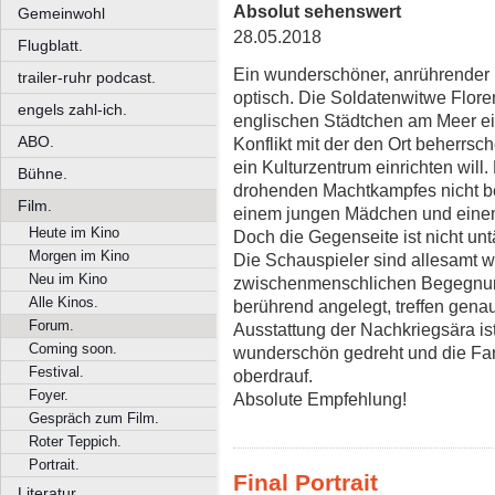
Absolut sehenswert
Gemeinwohl
28.05.2018
Flugblatt.
Ein wunderschöner, anrührender F
trailer-ruhr podcast.
optisch. Die Soldatenwitwe Flore
engels zahl-ich.
englischen Städtchen am Meer ei
ABO.
Konflikt mit der den Ort beherrs
ein Kulturzentrum einrichten will.
Bühne.
drohenden Machtkampfes nicht be
Film.
einem jungen Mädchen und einem
Heute im Kino
Doch die Gegenseite ist nicht untä
Morgen im Kino
Die Schauspieler sind allesamt w
Neu im Kino
zwischenmenschlichen Begegnun
Alle Kinos.
berührend angelegt, treffen genau
Forum.
Ausstattung der Nachkriegsära ist
Coming soon.
wunderschön gedreht und die Far
Festival.
oberdrauf.
Foyer.
Absolute Empfehlung!
Gespräch zum Film.
Roter Teppich.
Portrait.
Final Portrait
Literatur.