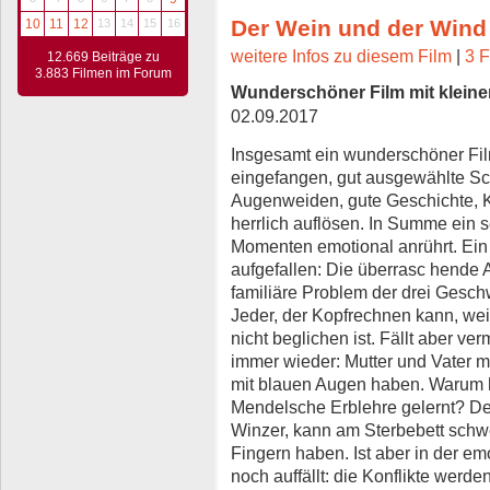
Der Wein und der Wind
10
11
12
13
14
15
16
weitere Infos zu diesem Film
|
3 F
12.669 Beiträge zu
3.883 Filmen im Forum
Wunderschöner Film mit kleiner
02.09.2017
Insgesamt ein wunderschöner Fil
eingefangen, gut ausgewählte Sch
Augenweiden, gute Geschichte, Ko
herrlich auflösen. In Summe ein s
Momenten emotional anrührt. Ein 
aufgefallen: Die überrasc hende 
familiäre Problem der drei Geschwi
Jeder, der Kopfrechnen kann, wei
nicht beglichen ist. Fällt aber ve
immer wieder: Mutter und Vater 
mit blauen Augen haben. Warum 
Mendelsche Erblehre gelernt? Der 
Winzer, kann am Sterbebett schw
Fingern haben. Ist aber in der em
noch auffällt: die Konflikte werde