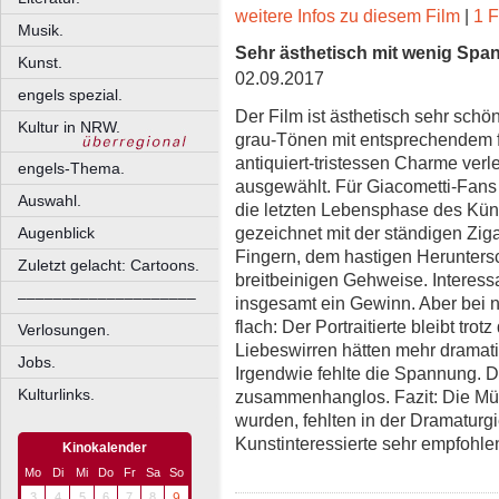
weitere Infos zu diesem Film
|
1 F
Musik.
Sehr ästhetisch mit wenig Sp
Kunst.
02.09.2017
engels spezial.
Der Film ist ästhetisch sehr schö
Kultur in NRW.
grau-Tönen mit entsprechendem f
antiquiert-tristessen Charme verl
engels-Thema.
ausgewählt. Für Giacometti-Fans e
Auswahl.
die letzten Lebensphase des Küns
gezeichnet mit der ständigen Zig
Augenblick
Fingern, dem hastigen Herunters
Zuletzt gelacht: Cartoons.
breitbeinigen Gehweise. Interess
––––––––––––––––––––
insgesamt ein Gewinn. Aber bei n
flach: Der Portraitierte bleibt tr
Verlosungen.
Liebeswirren hätten mehr dramat
Jobs.
Irgendwie fehlte die Spannung. 
Kulturlinks.
zusammenhanglos. Fazit: Die Mühe
wurden, fehlten in der Dramaturgie
Kunstinteressierte sehr empfohle
Kinokalender
Mo
Di
Mi
Do
Fr
Sa
So
3
4
5
6
7
8
9