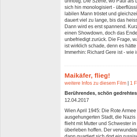
unnötig. Die Szene, wo Paul als 
sich hin monologisiert - überflüs
labilen Mann tröstet und gleichzei
dauert viel zu lange, bis das hei
Dann wird es erst spannend. Kurz
einen Showdown, doch das Ende 
unbefriedigt zurück. Die Frage, was
ist wirklich schade, denn es hätt
Immerhin: Richard Gere ist - wie 
Maikäfer, flieg!
weitere Infos zu diesem Film
|
1 F
Berührendes, schön gedrehte
12.04.2017
Wien April 1945: Die Rote Armee 
ausgehungerten Stadt, die Nazis z
flieht mit Mutter und Schwester in
überleben hoffen. Der verwundete,
dann quartiert sich dort ein russi