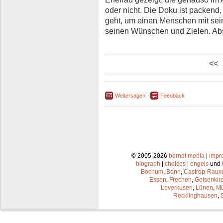
oder nicht. Die Doku ist packend,
geht, um einen Menschen mit se
seinen Wünschen und Zielen. Ab
<<
Weitersagen
Feedback
© 2005-2026
berndt media
|
impr
biograph
|
choices
|
engels
und
Bochum
,
Bonn
,
Castrop-Raux
Essen
,
Frechen
,
Gelsenkir
Leverkusen
,
Lünen
,
Mü
Recklinghausen
,