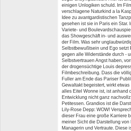
einigen Unlogiken schuld. Im Fil
verschlagene Naturkind a la Kasp
Idee zu avantgardistischen Tanzp
gesehen ist sie in Paris ein Star. 
Variete- und Boulevardschauspiel
das Showgeschäft in- und auswen
der Film. Was sehr unglaubwürdig
Selbstbewußtsein und Ego setzt F
gegen alle Widerstände durch - 
Selbstvertrauen Angst haben, vo
der drogensüchtige Louis depressi
Filmbeschreibung. Dass die völlig 
Fuller am Ende das Pariser Publ
Gewaltakt begeistert, wirkt etw
alles Eitel Wonne ist, ist anhand
Entwicklung nicht ganz nachvoll
Petitessen. Grandios ist die Dar
Lily-Rose Depp: WOW! Verspreche
dieser Frau eine große Karriere 
meiner Sicht die Darstellung von 
Managerin und Vertraute. Diese i