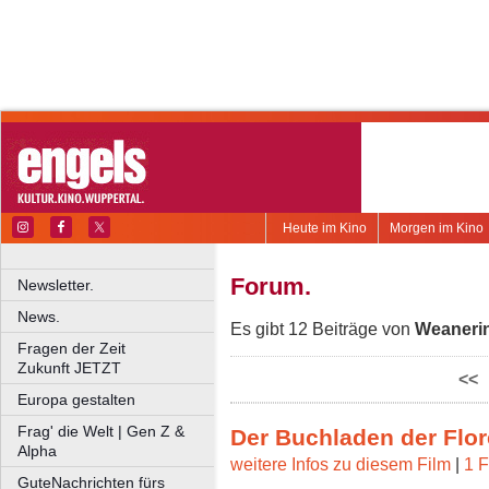
Heute im Kino
Morgen im Kino
Forum.
Newsletter.
News.
Es gibt 12 Beiträge von
Weaneri
Fragen der Zeit
Zukunft JETZT
<<
Europa gestalten
Frag' die Welt | Gen Z &
Der Buchladen der Flo
Alpha
weitere Infos zu diesem Film
|
1 F
GuteNachrichten fürs