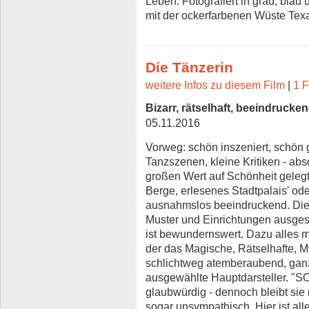
Leben. Fotografiert in grau, blau
mit der ockerfarbenen Wüste Tex
Die Tänzerin
weitere Infos zu diesem Film
|
1 F
Bizarr, rätselhaft, beeindrucke
05.11.2016
Vorweg: schön inszeniert, schön
Tanzszenen, kleine Kritiken - a
großen Wert auf Schönheit gelegt
Berge, erlesenes Stadtpalais' o
ausnahmslos beeindruckend. Die S
Muster und Einrichtungen ausges
ist bewundernswert. Dazu alles mi
der das Magische, Rätselhafte, M
schlichtweg atemberaubend, gan
ausgewählte Hauptdarsteller. "SOK
glaubwürdig - dennoch bleibt sie 
sogar unsympathisch. Hier ist al