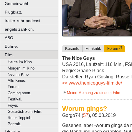
Gemeinwohl
Flugblatt.
trailer-ruhr podcast.
engels zahl-ich.
ABO.
Bühne.
(2)
Kurzinfo
Filmkritik
Forum
Film.
The Nice Guys
Heute im Kino
USA 2016, Laufzeit: 116 Min., F
Morgen im Kino
Regie: Shane Black
Neu im Kino
Darsteller: Ryan Gosling, Russel
Alle Kinos.
>> www.theniceguys-film.de/
Forum.
Meine Meinung zu diesem Film
Coming soon.
Festival.
Foyer.
Worum gings?
Gespräch zum Film.
Gorgo74 (
57
), 05.03.2019
Roter Teppich.
Portrait.
Gesehen, aber -worum gings da 
die Handlung nach erzählen. Gut
Literatur.