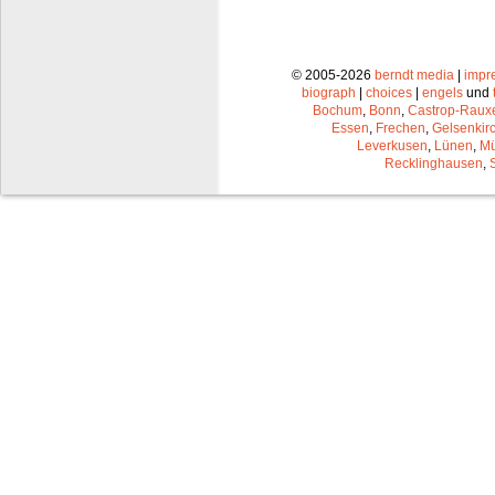
© 2005-2026
berndt media
|
impr
biograph
|
choices
|
engels
und
Bochum
,
Bonn
,
Castrop-Raux
Essen
,
Frechen
,
Gelsenkir
Leverkusen
,
Lünen
,
Mü
Recklinghausen
,