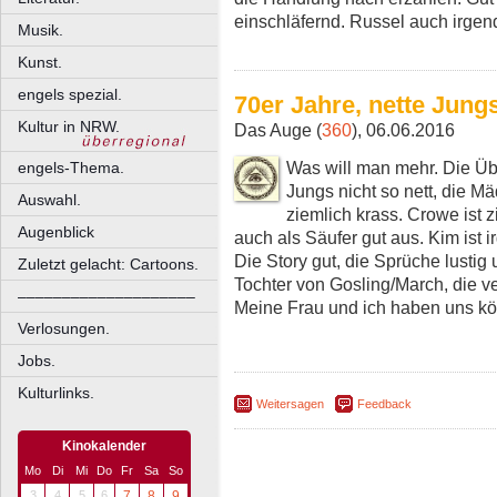
einschläfernd. Russel auch irgen
Musik.
Kunst.
engels spezial.
70er Jahre, nette Jun
Kultur in NRW.
Das Auge (
360
), 06.06.2016
Was will man mehr. Die Über
engels-Thema.
Jungs nicht so nett, die M
Auswahl.
ziemlich krass. Crowe ist z
Augenblick
auch als Säufer gut aus. Kim ist 
Die Story gut, die Sprüche lustig u
Zuletzt gelacht: Cartoons.
Tochter von Gosling/March, die v
––––––––––––––––––––
Meine Frau und ich haben uns kös
Verlosungen.
Jobs.
Kulturlinks.
Weitersagen
Feedback
Kinokalender
Mo
Di
Mi
Do
Fr
Sa
So
3
4
5
6
7
8
9