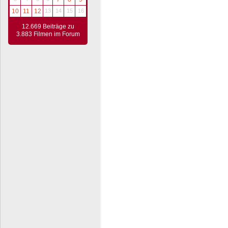
10
11
12
13
14
15
16
12.669 Beiträge zu
3.883 Filmen im Forum