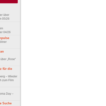
er über
m 05/26
 im
er 04/26
mpulse
ölner
 an
 über „Rose“
 für die
berg – Wieder
ch zum Film
nema Day –
ne Suche