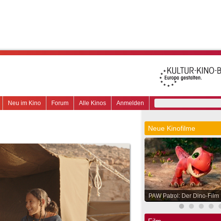
Neu im Kino
Forum
Alle Kinos
Anmelden
Neue Kinofilme
PAW Patrol: Der Dino-Film
Film.