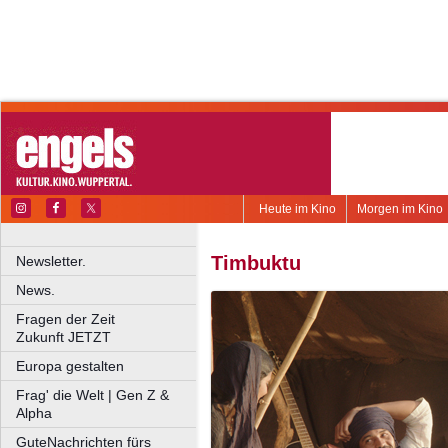
Heute im Kino
Morgen im Kino
Timbuktu
Newsletter.
News.
Fragen der Zeit
Zukunft JETZT
Europa gestalten
Frag' die Welt | Gen Z &
Alpha
GuteNachrichten fürs