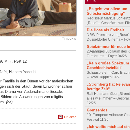
„Es geht vor allem um
Selbstermächtigung“
Regisseur Markus Schleinz
„Rose“ – Gespräch zum Fil
Die Hose als Freiheit
NRW-Premiere von „Rose“
Timbuktu
Düsseldorfer Cinema – Foy
Spielzimmer für neue I
20-jähriges Jubiläum des K
Filmforums – Foyer 04/26
 96 Min., FSK 12
„Kein großes Spektrum
Geschlechtsvielfalt“
 Jafri, Hichem Yacoubi
Schauspielerin Caro Braun
– Roter Teppich 04/26
er Familie in den Dünen vor der malesischen
„Stromberg hat Relevanz
gen sich der Stadt, deren Einwohner schon
heutige Zeit“
 Das Drama von Abderrahmane Sissako
Ralf Husmann über „Strom
 Bildern die Auswirkungen von religiös
alles wie immer“ – Gesprä
tum.
(he)
12/25
Grenzenlos
10. European Arthouse Ci
Drucken
Festival 11/25
„Ich wollte mich auf ei