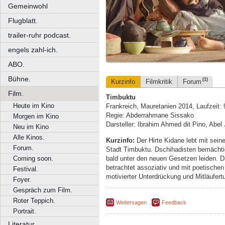
Gemeinwohl
Flugblatt.
trailer-ruhr podcast.
engels zahl-ich.
ABO.
Bühne.
(1)
Kurzinfo
Filmkritik
Forum
Film.
Timbuktu
Heute im Kino
Frankreich, Mauretanien 2014, Laufzeit:
Regie: Abderrahmane Sissako
Morgen im Kino
Darsteller: Ibrahim Ahmed dit Pino, Abel
Neu im Kino
Alle Kinos.
Kurzinfo:
Der Hirte Kidane lebt mit sein
Forum.
Stadt Timbuktu. Dschihadisten bemächti
bald unter den neuen Gesetzen leiden.
Coming soon.
betrachtet assoziativ und mit poetischen
Festival.
motivierter Unterdrückung und Mitläufer
Foyer.
Gespräch zum Film.
Roter Teppich.
Weitersagen
Feedback
Portrait.
Literatur.