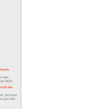
ennoch
er über
pich 09/25
nicht der
er „Der Kuss
ch zum Film