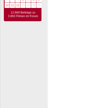
10
11
12
13
14
15
16
12.669 Beiträge zu
3.883 Filmen im Forum