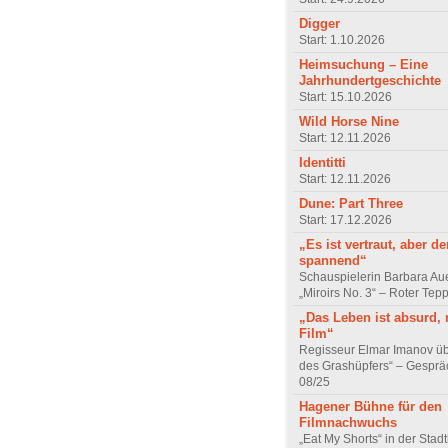
Digger
Start: 1.10.2026
Heimsuchung – Eine
Jahrhundertgeschichte
Start: 15.10.2026
Wild Horse Nine
Start: 12.11.2026
Identitti
Start: 12.11.2026
Dune: Part Three
Start: 17.12.2026
„Es ist vertraut, aber d
spannend“
Schauspielerin Barbara Au
„Miroirs No. 3“ – Roter Tep
„Das Leben ist absurd, 
Film“
Regisseur Elmar Imanov üb
des Grashüpfers“ – Gesprä
08/25
Hagener Bühne für den
Filmnachwuchs
„Eat My Shorts“ in der Stad