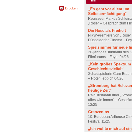
Drucken
„Es geht vor allem um
Selbstermächtigung“
Regisseur Markus Schleinz
„Rose“ – Gespräch zum Fil
Die Hose als Freiheit
NRW-Premiere von „Rose“
Düsseldorfer Cinema – Foy
Spielzimmer für neue I
20-jähriges Jubiläum des K
Filmforums – Foyer 04/26
„Kein großes Spektrum
Geschlechtsvielfalt“
Schauspielerin Caro Braun
– Roter Teppich 04/26
„Stromberg hat Relevanz
heutige Zeit“
Ralf Husmann über „Strom
alles wie immer“ – Gesprä
12/25
Grenzenlos
10. European Arthouse Ci
Festival 11/25
„Ich wollte mich auf ei