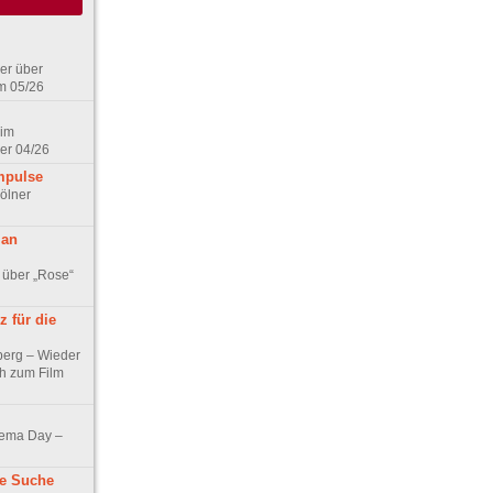
er über
m 05/26
 im
er 04/26
mpulse
ölner
 an
 über „Rose“
 für die
berg – Wieder
ch zum Film
nema Day –
ne Suche