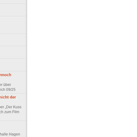
ennoch
er über
pich 09/25
nicht der
er „Der Kuss
ch zum Film
thalle Hagen