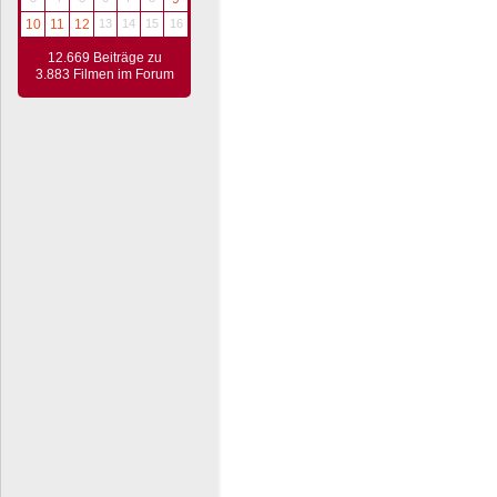
10
11
12
13
14
15
16
12.669 Beiträge zu
3.883 Filmen im Forum