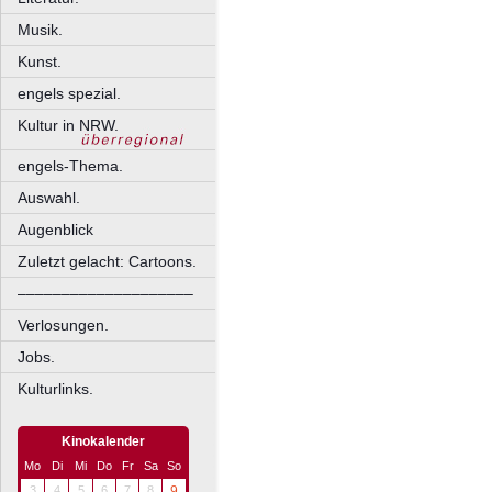
Musik.
Kunst.
engels spezial.
Kultur in NRW.
engels-Thema.
Auswahl.
Augenblick
Zuletzt gelacht: Cartoons.
––––––––––––––––––––
Verlosungen.
Jobs.
Kulturlinks.
Kinokalender
Mo
Di
Mi
Do
Fr
Sa
So
3
4
5
6
7
8
9