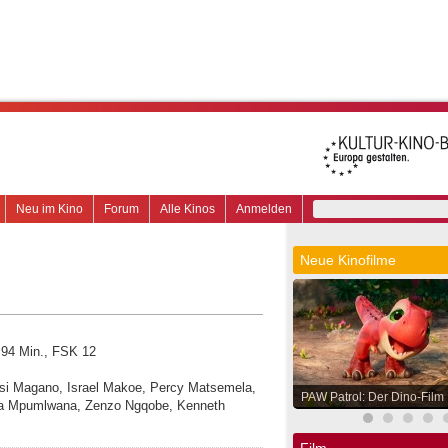
Neu im Kino
Forum
Alle Kinos
Anmelden
Neue Kinofilme
: 94 Min., FSK 12
usi Magano, Israel Makoe, Percy Matsemela,
PAW Patrol: Der Dino-Film
ha Mpumlwana, Zenzo Ngqobe, Kenneth
Film.