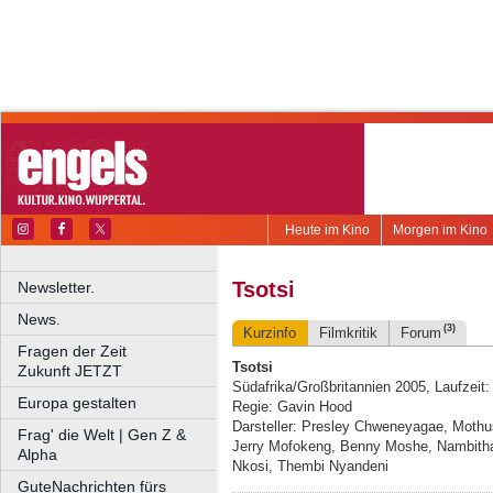
Heute im Kino
Morgen im Kino
Tsotsi
Newsletter.
News.
(3)
Kurzinfo
Filmkritik
Forum
Fragen der Zeit
Tsotsi
Zukunft JETZT
Südafrika/Großbritannien 2005, Laufzeit
Europa gestalten
Regie: Gavin Hood
Darsteller: Presley Chweneyagae, Moth
Frag' die Welt | Gen Z &
Jerry Mofokeng, Benny Moshe, Nambit
Alpha
Nkosi, Thembi Nyandeni
GuteNachrichten fürs