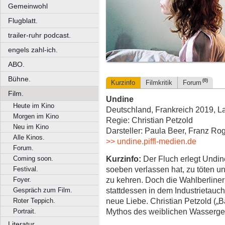
Gemeinwohl
Flugblatt.
trailer-ruhr podcast.
engels zahl-ich.
ABO.
Bühne.
(0)
Kurzinfo
Filmkritik
Forum
Film.
Undine
Heute im Kino
Deutschland, Frankreich 2019, La
Morgen im Kino
Regie: Christian Petzold
Neu im Kino
Darsteller: Paula Beer, Franz R
Alle Kinos.
>> undine.piffl-medien.de
Forum.
Kurzinfo:
Der Fluch erlegt Undin
Coming soon.
soeben verlassen hat, zu töten u
Festival.
zu kehren. Doch die Wahlberlineri
Foyer.
stattdessen in dem Industrietauc
Gespräch zum Film.
neue Liebe. Christian Petzold („Ba
Roter Teppich.
Mythos des weiblichen Wasserge
Portrait.
Literatur.