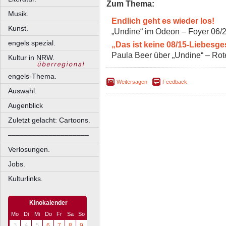
Zum Thema:
Musik.
Endlich geht es wieder los!
Kunst.
„Undine“ im Odeon – Foyer 06/
engels spezial.
„Das ist keine 08/15-Liebesge
Paula Beer über „Undine“ – Rot
Kultur in NRW.
engels-Thema.
Weitersagen
Feedback
Auswahl.
Augenblick
Zuletzt gelacht: Cartoons.
––––––––––––––––––––
Verlosungen.
Jobs.
Kulturlinks.
Kinokalender
Mo
Di
Mi
Do
Fr
Sa
So
3
4
5
6
7
8
9