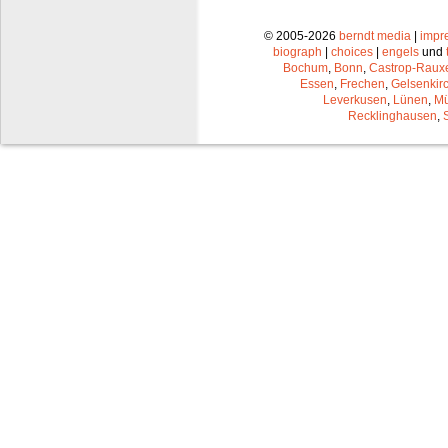
© 2005-2026
berndt media
|
impr
biograph
|
choices
|
engels
und
Bochum
,
Bonn
,
Castrop-Raux
Essen
,
Frechen
,
Gelsenkir
Leverkusen
,
Lünen
,
Mü
Recklinghausen
,