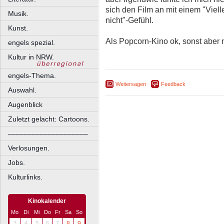
sich den Film an mit einem "Vielle
Musik.
nicht"-Gefühl.
Kunst.
Als Popcorn-Kino ok, sonst aber 
engels spezial.
Kultur in NRW.
engels-Thema.
Weitersagen
Feedback
Auswahl.
Augenblick
Zuletzt gelacht: Cartoons.
––––––––––––––––––––
Verlosungen.
Jobs.
Kulturlinks.
Kinokalender
Mo
Di
Mi
Do
Fr
Sa
So
3
4
5
6
7
8
9