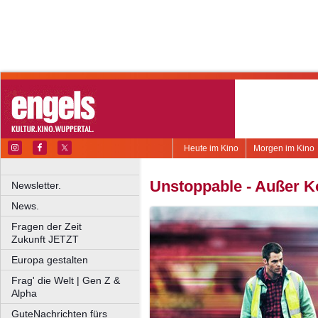
Heute im Kino
Morgen im Kino
Unstoppable - Außer Ko
Newsletter.
News.
Fragen der Zeit
Zukunft JETZT
Europa gestalten
Frag' die Welt | Gen Z &
Alpha
GuteNachrichten fürs