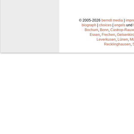
© 2005-2026
berndt media
|
impr
biograph
|
choices
|
engels
und
Bochum
,
Bonn
,
Castrop-Raux
Essen
,
Frechen
,
Gelsenkir
Leverkusen
,
Lünen
,
Mü
Recklinghausen
,