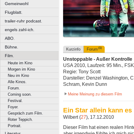
Gemeinwohl
Flugblatt.
trailer-ruhr podcast.
engels zahl-ich.
ABO.
Bühne.
(1)
Kurzinfo
Forum
Film.
Unstoppable - Außer Kontrolle
Heute im Kino
USA 2010, Laufzeit: 95 Min., FSK
Morgen im Kino
Regie: Tony Scott
Neu im Kino
Darsteller: Denzel Washington, 
Alle Kinos.
Schram, Kevin Dunn
Forum.
Meine Meinung zu diesem Film
Coming soon.
Festival.
Foyer.
Ein Star allein kann es
Gespräch zum Film.
Wilbert (
27
), 17.12.2010
Roter Teppich.
Portrait.
Dieser Film hat einen realen Hint
aber irgendwie fühlte ich mich ni
Literatur.