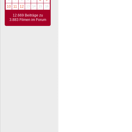
10
11
12
13
14
15
16
12.669 Beiträge zu
3.883 Filmen im Forum