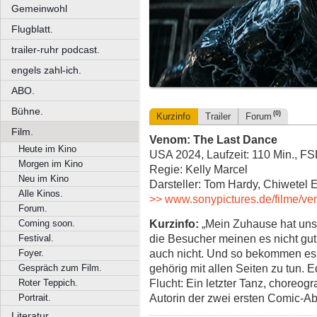
Gemeinwohl
Flugblatt.
trailer-ruhr podcast.
engels zahl-ich.
ABO.
Bühne.
(0)
Kurzinfo
Trailer
Forum
Film.
Venom: The Last Dance
Heute im Kino
USA 2024, Laufzeit: 110 Min., F
Morgen im Kino
Regie: Kelly Marcel
Neu im Kino
Darsteller: Tom Hardy, Chiwetel E
Alle Kinos.
>> www.sonypictures.de/filme/ve
Forum.
Kurzinfo:
„Mein Zuhause hat uns
Coming soon.
die Besucher meinen es nicht gut
Festival.
auch nicht. Und so bekommen es 
Foyer.
gehörig mit allen Seiten zu tun.
Gespräch zum Film.
Flucht: Ein letzter Tanz, choreogr
Roter Teppich.
Autorin der zwei ersten Comic-A
Portrait.
Literatur.