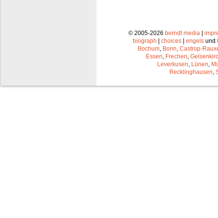
© 2005-2026
berndt media
|
impr
biograph
|
choices
|
engels
und
Bochum
,
Bonn
,
Castrop-Raux
Essen
,
Frechen
,
Gelsenkir
Leverkusen
,
Lünen
,
Mü
Recklinghausen
,