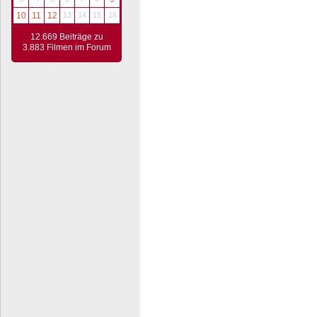
10
11
12
13
14
15
16
12.669 Beiträge zu
3.883 Filmen im Forum