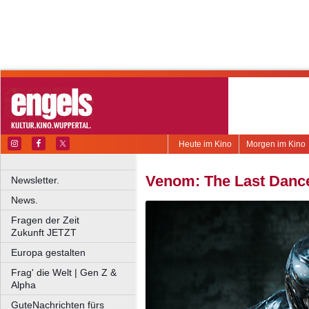
Heute im Kino
Morgen im Kino
Venom: The Last Danc
Newsletter.
News.
Fragen der Zeit
Zukunft JETZT
Europa gestalten
Frag' die Welt | Gen Z &
Alpha
GuteNachrichten fürs