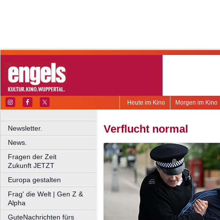
Heute im Kino
Morgen im Kino
Verflucht normal
Newsletter.
News.
Fragen der Zeit
Zukunft JETZT
Europa gestalten
Frag' die Welt | Gen Z &
Alpha
GuteNachrichten fürs