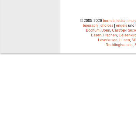
© 2005-2026
berndt media
|
impr
biograph
|
choices
|
engels
und
Bochum
,
Bonn
,
Castrop-Raux
Essen
,
Frechen
,
Gelsenkir
Leverkusen
,
Lünen
,
Mü
Recklinghausen
,