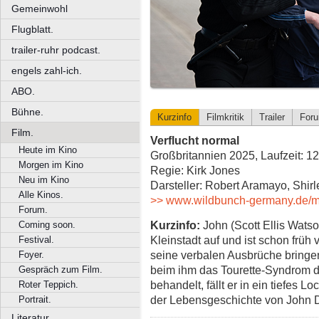
Gemeinwohl
Flugblatt.
trailer-ruhr podcast.
engels zahl-ich.
ABO.
Bühne.
Kurzinfo
Filmkritik
Trailer
For
Film.
Verflucht normal
Heute im Kino
Großbritannien 2025, Laufzeit: 1
Morgen im Kino
Regie: Kirk Jones
Neu im Kino
Darsteller: Robert Aramayo, Shi
Alle Kinos.
>> www.wildbunch-germany.de/mo
Forum.
Kurzinfo:
John (Scott Ellis Watso
Coming soon.
Kleinstadt auf und ist schon früh 
Festival.
seine verbalen Ausbrüche bringen
Foyer.
beim ihm das Tourette-Syndrom d
Gespräch zum Film.
behandelt, fällt er in ein tiefes
Roter Teppich.
der Lebensgeschichte von John 
Portrait.
Literatur.