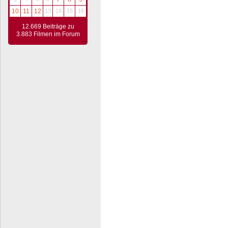
10
11
12
13
14
15
16
12.669 Beiträge zu
3.883 Filmen im Forum