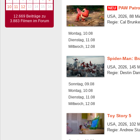
10
11
12
13
14
15
16
PAW Patro
NEU
12.669 Beiträge zu
USA, 2026, 88 Mi
3.883 Filmen im Forum
Regie: Cal Brunke
Montag, 10.08
Dienstag, 11.08
Mittwoch, 12.08
Spider-Man: B
USA, 2026, 145 M
Regie: Destin Dan
Sonntag, 09.08
Montag, 10.08
Dienstag, 11.08
Mittwoch, 12.08
Toy Story 5
USA, 2026, 102 M
Regie: Andrew St