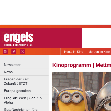
Heute im Kino
Morgen im Kino
Kinoprogramm | Mettma
Newsletter.
News.
Fragen der Zeit
Zukunft JETZT
Europa gestalten
Frag' die Welt | Gen Z &
Alpha
GuteNachrichten fürs