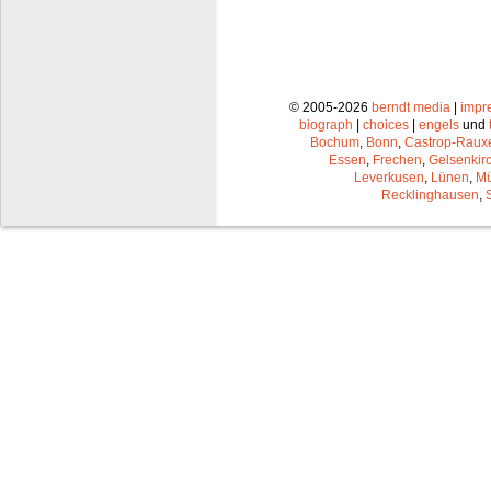
© 2005-2026
berndt media
|
impr
biograph
|
choices
|
engels
und
Bochum
,
Bonn
,
Castrop-Raux
Essen
,
Frechen
,
Gelsenkir
Leverkusen
,
Lünen
,
Mü
Recklinghausen
,