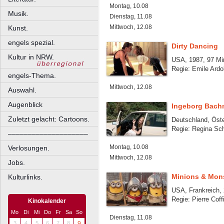
Montag, 10.08
Musik.
Dienstag, 11.08
Mittwoch, 12.08
Kunst.
engels spezial.
Dirty Dancing
Kultur in NRW.
USA, 1987, 97 Mi
Regie: Emile Ardo
engels-Thema.
Mittwoch, 12.08
Auswahl.
Augenblick
Ingeborg Bachm
Zuletzt gelacht: Cartoons.
Deutschland, Öste
Regie: Regina Schi
––––––––––––––––––––
Montag, 10.08
Verlosungen.
Mittwoch, 12.08
Jobs.
Minions & Mon
Kulturlinks.
USA, Frankreich, 
Regie: Pierre Coff
Kinokalender
Mo
Di
Mi
Do
Fr
Sa
So
Dienstag, 11.08
3
4
5
6
7
8
9