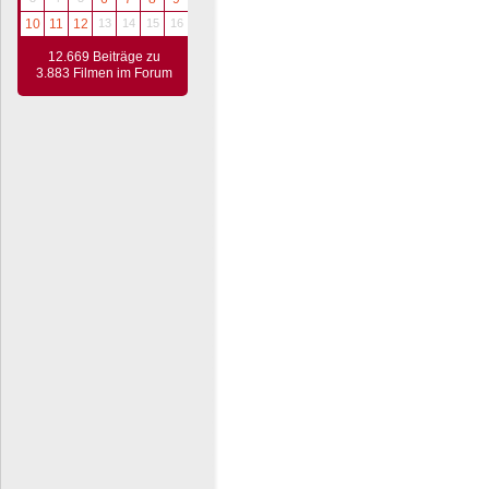
10
11
12
13
14
15
16
12.669 Beiträge zu
3.883 Filmen im Forum