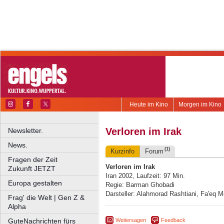
Heute im Kino
Morgen im Kino
Verloren im Irak
Newsletter.
News.
(1)
Kurzinfo
Forum
Fragen der Zeit
Verloren im Irak
Zukunft JETZT
Iran 2002, Laufzeit: 97 Min.
Europa gestalten
Regie: Barman Ghobadi
Darsteller: Alahmorad Rashtiani, Fa'eq 
Frag' die Welt | Gen Z &
Alpha
Weitersagen
Feedback
GuteNachrichten fürs