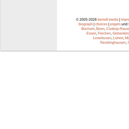
© 2005-2026
berndt media
|
impr
biograph
|
choices
|
engels
und
Bochum
,
Bonn
,
Castrop-Raux
Essen
,
Frechen
,
Gelsenkir
Leverkusen
,
Lünen
,
Mü
Recklinghausen
,