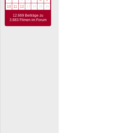
10
11
12
13
14
15
16
12.669 Beiträge zu
3.883 Filmen im Forum