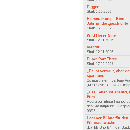
Digger
Start: 1.10.2026
Heimsuchung – Eine
Jahrhundertgeschichte
Start: 15.10.2026
Wild Horse Nine
Start: 12.11.2026
Identitti
Start: 12.11.2026
Dune: Part Three
Start: 17.12.2026
„Es ist vertraut, aber d
spannend“
Schauspielerin Barbara Au
„Miroirs No. 3“ – Roter Tep
„Das Leben ist absurd, 
Film“
Regisseur Elmar Imanov üb
des Grashüpfers“ – Gesprä
08/25
Hagener Bühne für den
Filmnachwuchs
„Eat My Shorts“ in der Stad