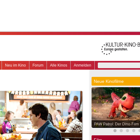
Neu im Kino
Forum
Alle Kinos
Anmelden
Neue Kinofilme
PAW Patrol: Der Dino-Film
Film.