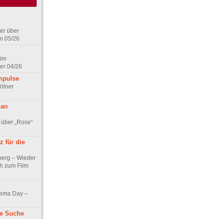
er über
m 05/26
 im
er 04/26
mpulse
ölner
 an
 über „Rose“
 für die
berg – Wieder
ch zum Film
nema Day –
ne Suche