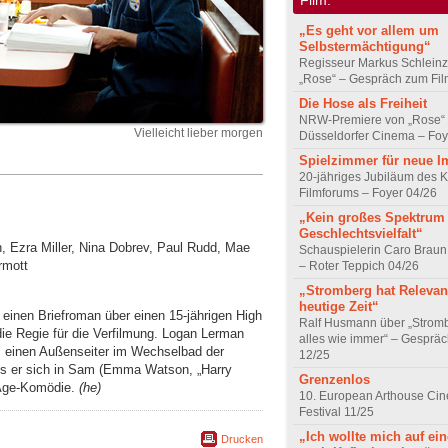
„Es geht vor allem um
Selbstermächtigung“
Regisseur Markus Schleinz
„Rose“ – Gespräch zum Fil
Die Hose als Freiheit
NRW-Premiere von „Rose“
Vielleicht lieber morgen
Düsseldorfer Cinema – Foy
Spielzimmer für neue I
20-jähriges Jubiläum des K
Filmforums – Foyer 04/26
„Kein großes Spektrum
Geschlechtsvielfalt“
 Ezra Miller, Nina Dobrev, Paul Rudd, Mae
Schauspielerin Caro Braun
rmott
– Roter Teppich 04/26
„Stromberg hat Relevanz
heutige Zeit“
einen Briefroman über einen 15-jährigen High
Ralf Husmann über „Strom
die Regie für die Verfilmung. Logan Lerman
alles wie immer“ – Gesprä
ie, einen Außenseiter im Wechselbad der
12/25
als er sich in Sam (Emma Watson, „Harry
Grenzenlos
-Age-Komödie.
(he)
10. European Arthouse Ci
Festival 11/25
„Ich wollte mich auf ei
Drucken