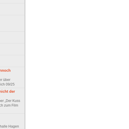
ennoch
er über
pich 09/25
nicht der
er „Der Kuss
ch zum Film
thalle Hagen