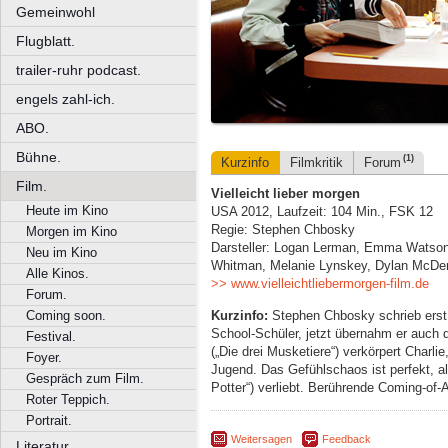
Gemeinwohl
Flugblatt.
trailer-ruhr podcast.
engels zahl-ich.
ABO.
Bühne.
(1)
Kurzinfo
Filmkritik
Forum
Film.
Vielleicht lieber morgen
Heute im Kino
USA 2012, Laufzeit: 104 Min., FSK 12
Regie: Stephen Chbosky
Morgen im Kino
Darsteller: Logan Lerman, Emma Watson,
Neu im Kino
Whitman, Melanie Lynskey, Dylan McDe
Alle Kinos.
>> www.vielleichtliebermorgen-film.de
Forum.
Kurzinfo:
Stephen Chbosky schrieb erst 
Coming soon.
School-Schüler, jetzt übernahm er auch 
Festival.
(„Die drei Musketiere“) verkörpert Charl
Foyer.
Jugend. Das Gefühlschaos ist perfekt, 
Gespräch zum Film.
Potter“) verliebt. Berührende Coming-of
Roter Teppich.
Portrait.
Weitersagen
Feedback
Literatur.