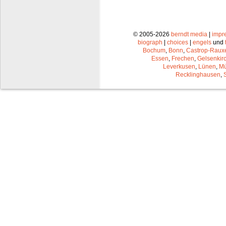
© 2005-2026
berndt media
|
impr
biograph
|
choices
|
engels
und
Bochum
,
Bonn
,
Castrop-Raux
Essen
,
Frechen
,
Gelsenkir
Leverkusen
,
Lünen
,
Mü
Recklinghausen
,