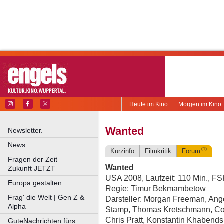
Heute im Kino
Morgen im Kino
Wanted
Newsletter.
News.
(1)
Kurzinfo
Filmkritik
Forum
Fragen der Zeit
Wanted
Zukunft JETZT
USA 2008, Laufzeit: 110 Min., F
Europa gestalten
Regie: Timur Bekmambetow
Frag' die Welt | Gen Z &
Darsteller: Morgan Freeman, Ang
Alpha
Stamp, Thomas Kretschmann, Com
Chris Pratt, Konstantin Khabend
GuteNachrichten fürs