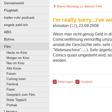
Gemeinwohl
Meine Meinung zu diesem Film
Flugblatt.
trailer-ruhr podcast.
I'm really sorry...i've 
engels zahl-ich.
elvisatan (
12
), 22.09.2008
ABO.
Wenn man nicht genug Geld in d
Comicverfilmung vernünftig umzus
Bühne.
anstatt die Geschichte sehr, sehr
Film.
"Webmaschine"...;-). Sehr ärgerl
Heute im Kino
Comics quasi umgedreht wird, so
Morgen im Kino
werden.
Neu im Kino
Alle Kinos.
Forum.
Coming soon.
Weitersagen
Feedback
Festival.
Foyer.
Gespräch zum Film.
Roter Teppich.
Portrait.
Literatur.