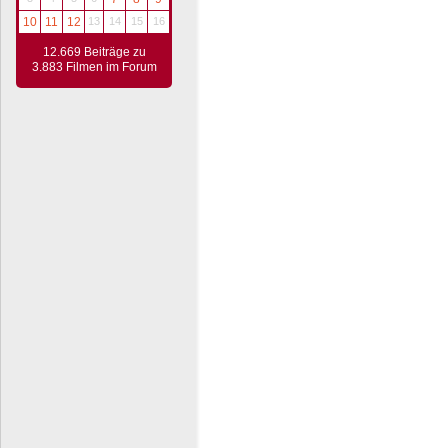
10
11
12
13
14
15
16
12.669 Beiträge zu
3.883 Filmen im Forum