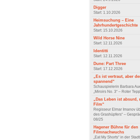
Digger
Start: 1.10.2026
Heimsuchung – Eine
Jahrhundertgeschichte
Start: 15.10.2026
Wild Horse Nine
Start: 12.11.2026
Identitti
Start: 12.11.2026
Dune: Part Three
Start: 17.12.2026
„Es ist vertraut, aber d
spannend“
Schauspielerin Barbara Au
„Miroirs No. 3“ – Roter Tep
„Das Leben ist absurd, 
Film“
Regisseur Elmar Imanov üb
des Grashüpfers“ – Gesprä
08/25
Hagener Bühne für den
Filmnachwuchs
„Eat My Shorts“ in der Stad