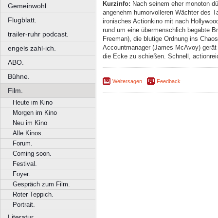
Kurzinfo:
Nach seinem eher monoton düs
Gemeinwohl
angenehm humorvolleren Wächter des Tag
Flugblatt.
ironisches Actionkino mit nach Hollywood
rund um eine übermenschlich begabte Bru
trailer-ruhr podcast.
Freeman), die blutige Ordnung ins Chaos 
Accountmanager (James McAvoy) gerät m
engels zahl-ich.
die Ecke zu schießen. Schnell, actionrei
ABO.
Bühne.
Weitersagen
Feedback
Film.
Heute im Kino
Morgen im Kino
Neu im Kino
Alle Kinos.
Forum.
Coming soon.
Festival.
Foyer.
Gespräch zum Film.
Roter Teppich.
Portrait.
Literatur.