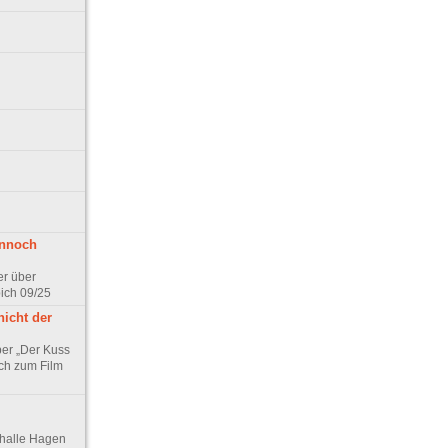
ennoch
er über
pich 09/25
nicht der
er „Der Kuss
ch zum Film
thalle Hagen