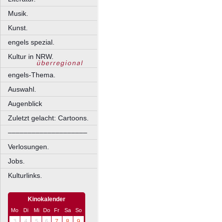
Musik.
Kunst.
engels spezial.
Kultur in NRW.
engels-Thema.
Auswahl.
Augenblick
Zuletzt gelacht: Cartoons.
––––––––––––––––––––
Verlosungen.
Jobs.
Kulturlinks.
Kinokalender
Mo
Di
Mi
Do
Fr
Sa
So
3
4
5
6
7
8
9