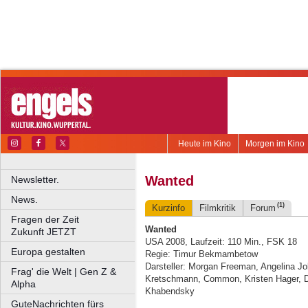
Heute im Kino
Morgen im Kino
Wanted
Newsletter.
News.
(1)
Kurzinfo
Filmkritik
Forum
Fragen der Zeit
Wanted
Zukunft JETZT
USA 2008, Laufzeit: 110 Min., FSK 18
Europa gestalten
Regie: Timur Bekmambetow
Darsteller: Morgan Freeman, Angelina 
Frag' die Welt | Gen Z &
Kretschmann, Common, Kristen Hager, Da
Alpha
Khabendsky
GuteNachrichten fürs