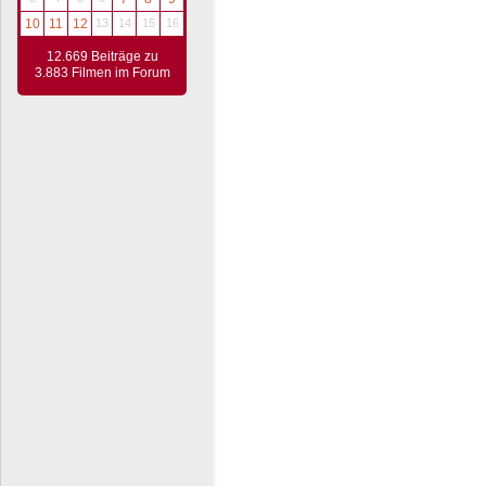
10
11
12
13
14
15
16
12.669 Beiträge zu
3.883 Filmen im Forum