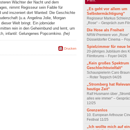
teren Wächter der Nacht und dem
es, nimmt Regisseur sein Faible für
„Es geht vor allem um
 und inszeniert dort Wanted: Die Geschichte
Selbstermächtigung“
derschaft (u.a. Angelina Jolie, Morgan
Regisseur Markus Schleinz
dieser Welt bringt. Ein jobmüder
„Rose“ – Gespräch zum Fil
itten rein in den Geheimbund und lernt, um
Die Hose als Freiheit
ch, infantil: Gelungenes Popcornkino.
(he)
NRW-Premiere von „Rose“
Düsseldorfer Cinema – Foy
Spielzimmer für neue I
Drucken
20-jähriges Jubiläum des K
Filmforums – Foyer 04/26
„Kein großes Spektrum
Geschlechtsvielfalt“
Schauspielerin Caro Braun
– Roter Teppich 04/26
„Stromberg hat Relevanz
heutige Zeit“
Ralf Husmann über „Strom
alles wie immer“ – Gesprä
12/25
Grenzenlos
10. European Arthouse Ci
Festival 11/25
„Ich wollte mich auf ei