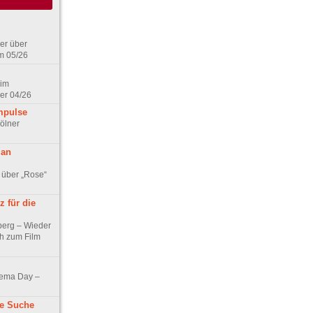
er über
m 05/26
 im
er 04/26
mpulse
ölner
 an
 über „Rose“
 für die
berg – Wieder
ch zum Film
nema Day –
ne Suche