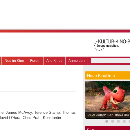
Neu im Kino
Forum
Alle Kinos
Anmelden
Neue Kinofilme
Jolie, James McAvoy, Terence Stamp, Thomas
PAW Patrol: Der Dino-Film
vid O'Hara, Chris Pratt, Konstantin
Film.