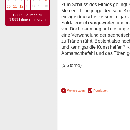
Zum Schluss des Filmes gelingt 
10
11
12
13
14
15
16
Moment. Eine junge deutsche Kr
12.669 Beiträge zu
einzige deutsche Person im gan
3.883 Filmen im Forum
Soldatenmob vorgeworfen und man
vor. Doch dann beginnt die junge 
eine Verwandlung der gegnerisch
zu Tränen rührt. Besteht also noc
und kann gar die Kunst helfen? Ku
Abmarschbefehl und das Töten ge
(5 Sterne)
Weitersagen
Feedback