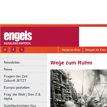
Heute im Kino
Morgen im Kino
Wege zum Ruhm
Newsletter.
News.
Fragen der Zeit
Zukunft JETZT
Europa gestalten
Frag' die Welt | Gen Z &
Alpha
GuteNachrichten fürs