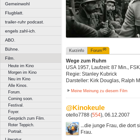
Gemeinwohl
Flugblatt.
trailer-ruhr podcast.
engels zahl-ich.
ABO.
Bühne.
(2)
Kurzinfo
Forum
Film.
Wege zum Ruhm
Heute im Kino
USA 1957, Laufzeit: 87 Min., FSK
Morgen im Kino
Regie: Stanley Kubrick
Neu im Kino
Darsteller: Kirk Douglas, Ralph
Alle Kinos.
Meine Meinung zu diesem Film
Forum.
Coming soon.
Festival.
@Kinokeule
Foyer.
otello7788 (
554
), 06.12.2007
Gespräch zum Film.
...die junge Frau, die dort
Roter Teppich.
Frau.
Portrait.
Literatur.