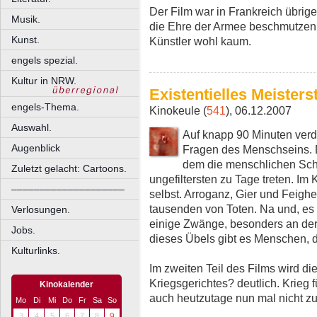
Der Film war in Frankreich übrig
Musik.
die Ehre der Armee beschmutzen. 
Kunst.
Künstler wohl kaum.
engels spezial.
Kultur in NRW.
Existentielles Meister
engels-Thema.
Kinokeule (
541
), 06.12.2007
Auswahl.
Auf knapp 90 Minuten verdi
Augenblick
Fragen des Menschseins. D
dem die menschlichen Sch
Zuletzt gelacht: Cartoons.
ungefiltersten zu Tage treten. Im
––––––––––––––––––––
selbst. Arroganz, Gier und Feigh
tausenden von Toten. Na und, es 
Verlosungen.
einige Zwänge, besonders an der 
Jobs.
dieses Übels gibt es Menschen, d
Kulturlinks.
Im zweiten Teil des Films wird die
Kriegsgerichtes? deutlich. Krieg 
Kinokalender
auch heutzutage nun mal nicht 
Mo
Di
Mi
Do
Fr
Sa
So
3
4
5
6
7
8
9