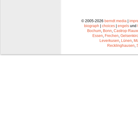
© 2005-2026
berndt media
|
impr
biograph
|
choices
|
engels
und
Bochum
,
Bonn
,
Castrop-Raux
Essen
,
Frechen
,
Gelsenkir
Leverkusen
,
Lünen
,
Mü
Recklinghausen
,