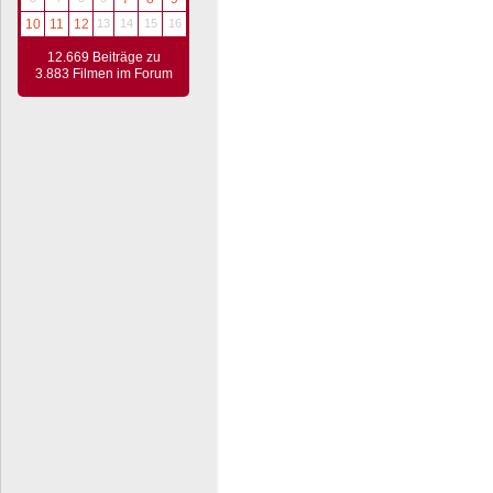
10
11
12
13
14
15
16
12.669 Beiträge zu
3.883 Filmen im Forum