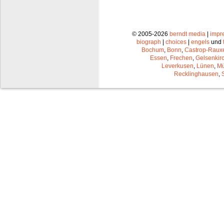
© 2005-2026
berndt media
|
impr
biograph
|
choices
|
engels
und
Bochum
,
Bonn
,
Castrop-Raux
Essen
,
Frechen
,
Gelsenkir
Leverkusen
,
Lünen
,
Mü
Recklinghausen
,