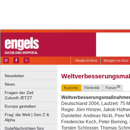
Heute im Kino
Morgen im Kino
Weltverbesserungsm
Newsletter.
News.
(2)
Kurzinfo
Filmkritik
Forum
Fragen der Zeit
Weltverbesserungsmaßnahme
Zukunft JETZT
Deutschland 2004, Laufzeit: 75 M
Europa gestalten
Regie: Jörn Hintzer, Jakob Hüfne
Frag' die Welt | Gen Z &
Darsteller: Andreas Nickl, Peer 
Alpha
Friedericke Koch, Peter Berning,
Torsten Schlosser, Thomas Schmi
GuteNachrichten fürs