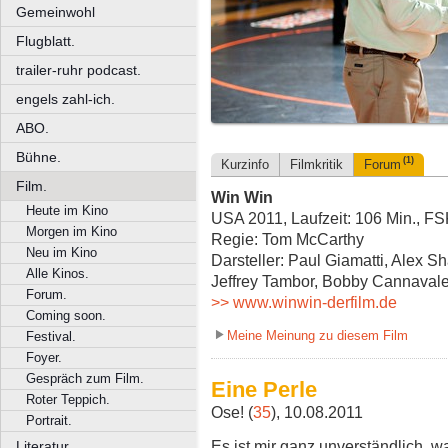
Gemeinwohl
Flugblatt.
trailer-ruhr podcast.
engels zahl-ich.
ABO.
Bühne.
(1)
Kurzinfo
Filmkritik
Forum
Film.
Win Win
Heute im Kino
USA 2011, Laufzeit: 106 Min., FS
Morgen im Kino
Regie: Tom McCarthy
Neu im Kino
Darsteller: Paul Giamatti, Alex S
Alle Kinos.
Jeffrey Tambor, Bobby Cannavale
Forum.
>> www.winwin-derfilm.de
Coming soon.
Meine Meinung zu diesem Film
Festival.
Foyer.
Gespräch zum Film.
Eine Perle
Roter Teppich.
Ose! (
35
), 10.08.2011
Portrait.
Es ist mir ganz unverständlich, 
Literatur.