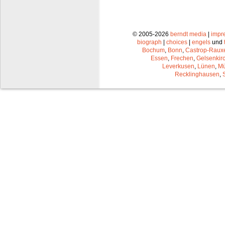
© 2005-2026
berndt media
|
impr
biograph
|
choices
|
engels
und
Bochum
,
Bonn
,
Castrop-Raux
Essen
,
Frechen
,
Gelsenkir
Leverkusen
,
Lünen
,
Mü
Recklinghausen
,