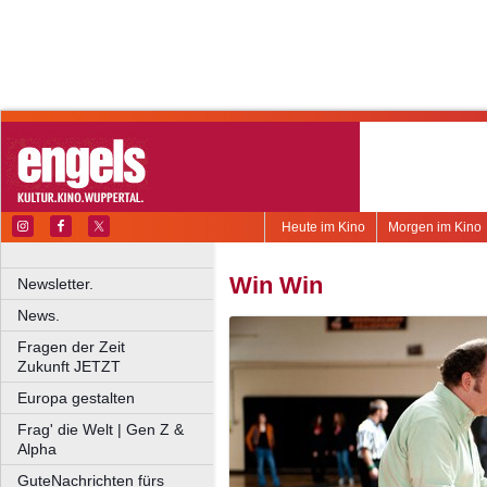
Heute im Kino
Morgen im Kino
Win Win
Newsletter.
News.
Fragen der Zeit
Zukunft JETZT
Europa gestalten
Frag' die Welt | Gen Z &
Alpha
GuteNachrichten fürs