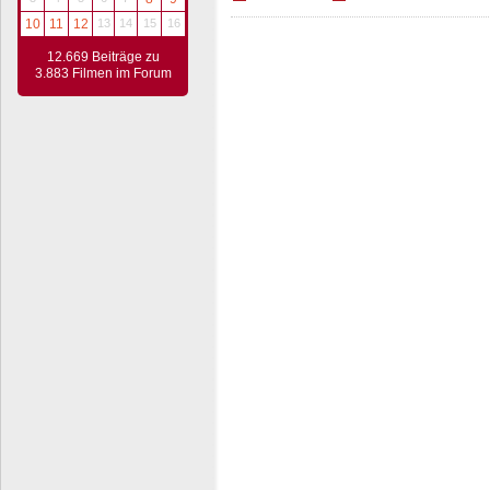
10
11
12
13
14
15
16
12.669 Beiträge zu
3.883 Filmen im Forum