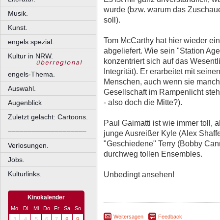
wurde (bzw. warum das Zuschaue
Musik.
soll).
Kunst.
Tom McCarthy hat hier wieder ein
engels spezial.
abgeliefert. Wie sein "Station Ag
Kultur in NRW.
konzentriert sich auf das Wesentl
Integrität). Er erarbeitet mit sei
engels-Thema.
Menschen, auch wenn sie manchma
Auswahl.
Gesellschaft im Rampenlicht ste
- also doch die Mitte?).
Augenblick
Zuletzt gelacht: Cartoons.
Paul Gaimatti ist wie immer toll, 
––––––––––––––––––––
junge Ausreißer Kyle (Alex Shaffe
"Geschiedene" Terry (Bobby Cann
Verlosungen.
durchweg tollen Ensembles.
Jobs.
Unbedingt ansehen!
Kulturlinks.
Kinokalender
Mo
Di
Mi
Do
Fr
Sa
So
Weitersagen
Feedback
3
4
5
6
7
8
9