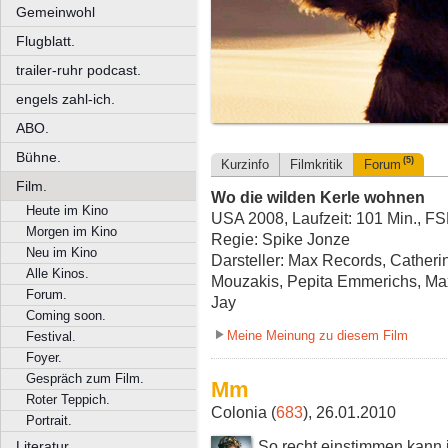
Gemeinwohl
Flugblatt.
trailer-ruhr podcast.
engels zahl-ich.
ABO.
Bühne.
(5)
Kurzinfo
Filmkritik
Forum
Film.
Wo die wilden Kerle wohnen
Heute im Kino
USA 2008, Laufzeit: 101 Min., FS
Morgen im Kino
Regie: Spike Jonze
Neu im Kino
Darsteller: Max Records, Catherin
Alle Kinos.
Mouzakis, Pepita Emmerichs, Max
Forum.
Jay
Coming soon.
Meine Meinung zu diesem Film
Festival.
Foyer.
Gespräch zum Film.
Mm
Roter Teppich.
Colonia (
683
), 26.01.2010
Portrait.
So recht einstimmen kann i
Literatur.