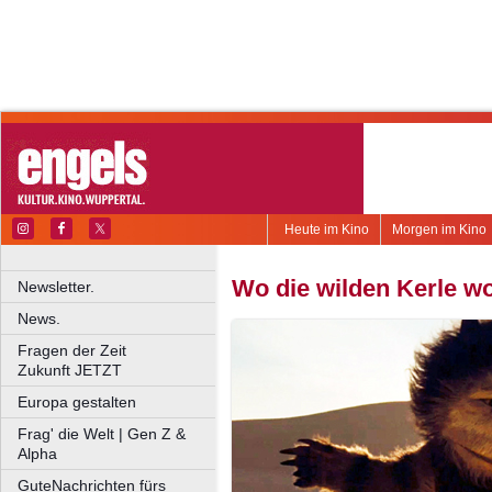
Heute im Kino
Morgen im Kino
Wo die wilden Kerle w
Newsletter.
News.
Fragen der Zeit
Zukunft JETZT
Europa gestalten
Frag' die Welt | Gen Z &
Alpha
GuteNachrichten fürs