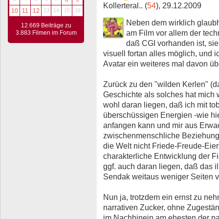
Kollerteral.. (
54
), 29.12.2009
10
11
12
13
14
15
16
Neben dem wirklich glaubh
12.669 Beiträge zu
am Film vor allem der tech
3.883 Filmen im Forum
daß CGI vorhanden ist, sieh
visuell fortan alles möglich, und
Avatar ein weiteres mal davon ü
Zurück zu den "wilden Kerlen" (
Geschichte als solches hat mich 
wohl daran liegen, daß ich mit t
überschüssigen Energien -wie hier
anfangen kann und mir aus Erwac
zwischenmenschliche Beziehung
die Welt nicht Friede-Freude-Eier
charakterliche Entwicklung der Fi
ggf. auch daran liegen, daß das i
Sendak weitaus weniger Seiten v
Nun ja, trotzdem ein ernst zu n
narrativen Zucker, ohne Zugestä
im Nachhinein am ehesten der pa