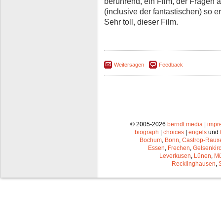
berührend, ein Film, der Fragen a
(inclusive der fantastischen) so 
Sehr toll, dieser Film.
Weitersagen
Feedback
© 2005-2026
berndt media
|
impr
biograph
|
choices
|
engels
und
Bochum
,
Bonn
,
Castrop-Raux
Essen
,
Frechen
,
Gelsenkir
Leverkusen
,
Lünen
,
Mü
Recklinghausen
,