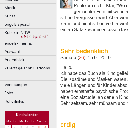
Publikum nicht. Klar, "Wo d
Musik.
gemachter Film mit wunder
Kunst.
schnell vergessen wird. Aber wen
kennt und nicht schon vorher wei
engels spezial.
einem Satz zusammenfassen lässt
Kultur in NRW.
engels-Thema.
Sehr bedenklich
Auswahl.
Samara (
26
), 15.01.2010
Augenblick
Hallo,
Zuletzt gelacht: Cartoons.
ich habe das Buch als Kind gelieb
––––––––––––––––––––
Die Kostüme und Masken waren sc
Verlosungen.
viele Längen und für Kinder absol
haben ernsthafte psychische Pro
Jobs.
eine Sozialstudie, an der ein Kind
Kulturlinks.
Sehr seltsam, sehr mühsam und n
Kinokalender
Mo
Di
Mi
Do
Fr
Sa
So
erdig
3
4
5
6
7
8
9