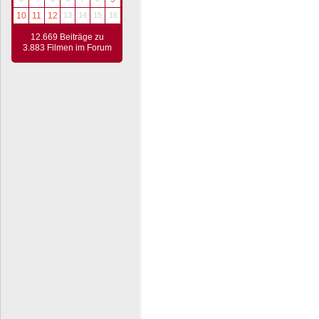
10
11
12
13
14
15
16
12.669 Beiträge zu
3.883 Filmen im Forum