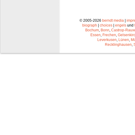
© 2005-2026
berndt media
|
impr
biograph
|
choices
|
engels
und
Bochum
,
Bonn
,
Castrop-Raux
Essen
,
Frechen
,
Gelsenkir
Leverkusen
,
Lünen
,
Mü
Recklinghausen
,