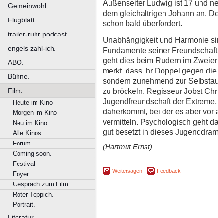
Außenseiter Ludwig ist 17 und neu
Gemeinwohl
dem gleichaltrigen Johann an. De
Flugblatt.
schon bald überfordert.
trailer-ruhr podcast.
Unabhängigkeit und Harmonie sin
engels zahl-ich.
Fundamente seiner Freundschaft
geht dies beim Rudern im Zweier
ABO.
merkt, dass ihr Doppel gegen die 
Bühne.
sondern zunehmend zur Selbstauf
zu bröckeln. Regisseur Jobst Chr
Film.
Jugendfreundschaft der Extreme,
Heute im Kino
daherkommt, bei der es aber vor 
Morgen im Kino
vermitteln. Psychologisch geht 
Neu im Kino
gut besetzt in dieses Jugenddram
Alle Kinos.
Forum.
(Hartmut Ernst)
Coming soon.
Festival.
Weitersagen
Feedback
Foyer.
Gespräch zum Film.
Roter Teppich.
Portrait.
Literatur.