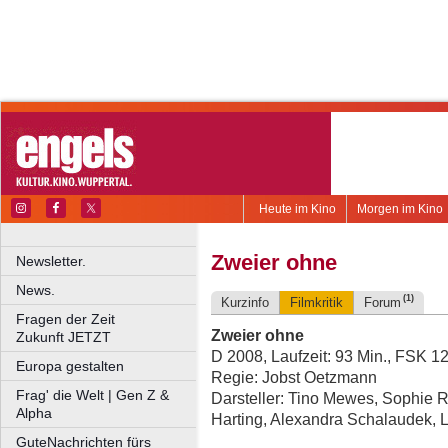
Heute im Kino
Morgen im Kino
Zweier ohne
Newsletter.
News.
(1)
Kurzinfo
Filmkritik
Forum
Fragen der Zeit
Zweier ohne
Zukunft JETZT
D 2008, Laufzeit: 93 Min., FSK 1
Europa gestalten
Regie: Jobst Oetzmann
Frag' die Welt | Gen Z &
Darsteller: Tino Mewes, Sophie R
Alpha
Harting, Alexandra Schalaudek, 
GuteNachrichten fürs