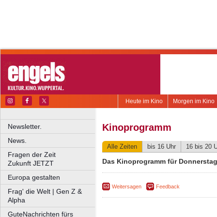
Heute im Kino
Morgen im Kino
Kinoprogramm
Newsletter.
News.
Alle Zeiten
bis 16 Uhr
16 bis 20 
Fragen der Zeit
Das Kinoprogramm für Donnerstag,
Zukunft JETZT
Europa gestalten
Weitersagen
Feedback
Frag' die Welt | Gen Z &
Alpha
GuteNachrichten fürs