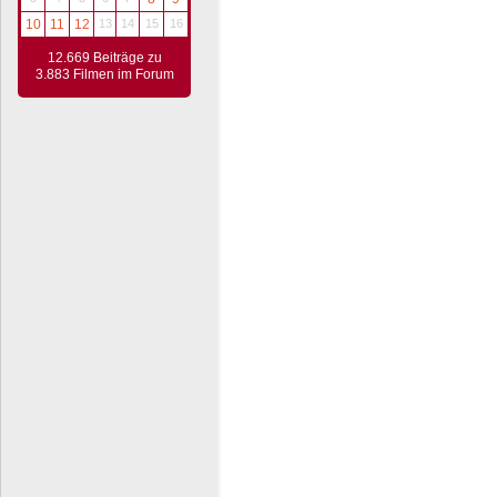
10
11
12
13
14
15
16
12.669 Beiträge zu
3.883 Filmen im Forum