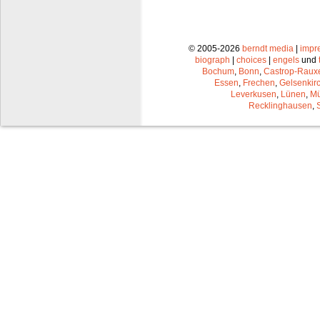
© 2005-2026
berndt media
|
impr
biograph
|
choices
|
engels
und
Bochum
,
Bonn
,
Castrop-Raux
Essen
,
Frechen
,
Gelsenkir
Leverkusen
,
Lünen
,
Mü
Recklinghausen
,