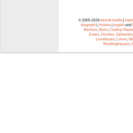
© 2005-2026
berndt media
|
impr
biograph
|
choices
|
engels
und
Bochum
,
Bonn
,
Castrop-Raux
Essen
,
Frechen
,
Gelsenkir
Leverkusen
,
Lünen
,
Mü
Recklinghausen
,