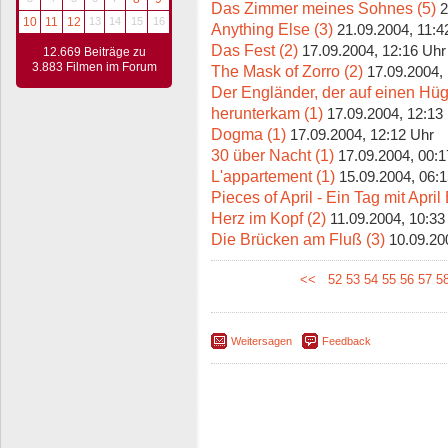
Das Zimmer meines Sohnes (5)
2
10
11
12
13
14
15
16
Anything Else (3)
21.09.2004, 11:4
Das Fest (2)
17.09.2004, 12:16 Uhr
12.669 Beiträge zu
3.883 Filmen im Forum
The Mask of Zorro (2)
17.09.2004,
Der Engländer, der auf einen Hüg
herunterkam (1)
17.09.2004, 12:13
Dogma (1)
17.09.2004, 12:12 Uhr
30 über Nacht (1)
17.09.2004, 00:1
L'appartement (1)
15.09.2004, 06:
Pieces of April - Ein Tag mit April
Herz im Kopf (2)
11.09.2004, 10:33
Die Brücken am Fluß (3)
10.09.20
<<
52
53
54
55
56
57
5
Weitersagen
Feedback