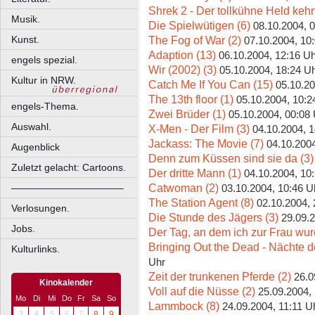
Shrek 2 - Der tollkühne Held kehr
Musik.
Die Spielwütigen (6)
08.10.2004, 
The Fog of War (2)
Kunst.
07.10.2004, 10
Adaption (13)
06.10.2004, 12:16 U
engels spezial.
Wir (2002) (3)
05.10.2004, 18:24 U
Kultur in NRW.
Catch Me If You Can (15)
05.10.20
The 13th floor (1)
05.10.2004, 10:2
engels-Thema.
Zwei Brüder (1)
05.10.2004, 00:08
Auswahl.
X-Men - Der Film (3)
04.10.2004, 
Jackass: The Movie (7)
04.10.2004
Augenblick
Denn zum Küssen sind sie da (3)
Zuletzt gelacht: Cartoons.
Der dritte Mann (1)
04.10.2004, 10
Catwoman (2)
––––––––––––––––––––
03.10.2004, 10:46 U
The Station Agent (8)
02.10.2004, 
Verlosungen.
Die Stunde des Jägers (3)
29.09.2
Jobs.
Der Tag, an dem ich zur Frau wur
Bringing Out the Dead - Nächte d
Kulturlinks.
Uhr
Zeit der trunkenen Pferde (2)
26.0
Kinokalender
Voll auf die Nüsse (2)
25.09.2004,
Mo
Di
Mi
Do
Fr
Sa
So
Lammbock (8)
24.09.2004, 11:11 U
3
4
5
6
7
8
9