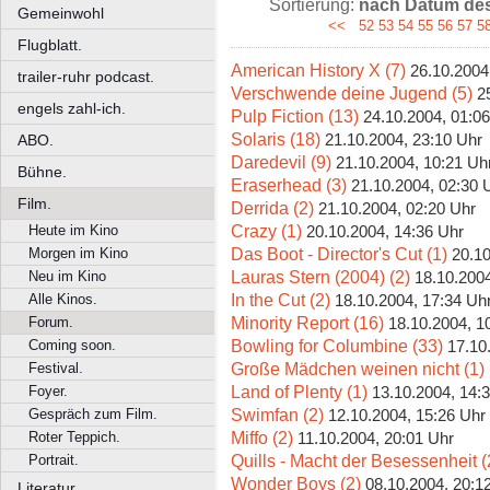
Sortierung:
nach Datum des 
Gemeinwohl
<<
52
53
54
55
56
57
5
Flugblatt.
American History X (7)
26.10.2004
trailer-ruhr podcast.
Verschwende deine Jugend (5)
2
engels zahl-ich.
Pulp Fiction (13)
24.10.2004, 01:0
Solaris (18)
21.10.2004, 23:10 Uhr
ABO.
Daredevil (9)
21.10.2004, 10:21 Uh
Bühne.
Eraserhead (3)
21.10.2004, 02:30 
Film.
Derrida (2)
21.10.2004, 02:20 Uhr
Crazy (1)
Heute im Kino
20.10.2004, 14:36 Uhr
Das Boot - Director's Cut (1)
Morgen im Kino
20.10
Lauras Stern (2004) (2)
Neu im Kino
18.10.2004
In the Cut (2)
Alle Kinos.
18.10.2004, 17:34 Uh
Minority Report (16)
Forum.
18.10.2004, 1
Bowling for Columbine (33)
Coming soon.
17.10
Große Mädchen weinen nicht (1)
Festival.
Land of Plenty (1)
Foyer.
13.10.2004, 14:
Swimfan (2)
Gespräch zum Film.
12.10.2004, 15:26 Uhr
Miffo (2)
Roter Teppich.
11.10.2004, 20:01 Uhr
Quills - Macht der Besessenheit (
Portrait.
Wonder Boys (2)
08.10.2004, 20:1
Literatur.