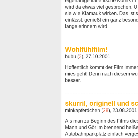
eigenartige italienische Komik in
wird da etwas viel gesprochen. 
sie wie Klamauk wirken. Das ist s
einlässt, genießt ein ganz besond
lange erinnern wird
Wohlfühlfilm!
bubu (
3
), 27.10.2001
Hoffentlich kommt der Film immer
mies geht! Denn nach diesem wun
besser.
skurril, originell und s
minkapferdchen (
28
), 23.08.2001
Als man zu Beginn des Films die
Mann und Gör im brennend heiß
Autobahnparkplatz einfach verges