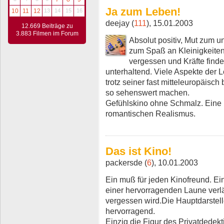
Ja zum Leben!
10
11
12
13
14
15
16
deejay (
111
), 15.01.2003
12.669 Beiträge zu
3.883 Filmen im Forum
Absolut positiv, Mut zum
zum Spaß an Kleinigkeiten
vergessen und Kräfte finde
unterhaltend. Viele Aspekte der L
trotz seiner fast mitteleuropäisch
so sehenswert machen.
Gefühlskino ohne Schmalz. Eine
romantischen Realismus.
Das ist Kino!
packersde (
6
), 10.01.2003
Ein muß für jeden Kinofreund. E
einer hervorragenden Laune verl
vergessen wird.Die Hauptdarstell
hervorragend.
Einzig die Figur des Privatdedek