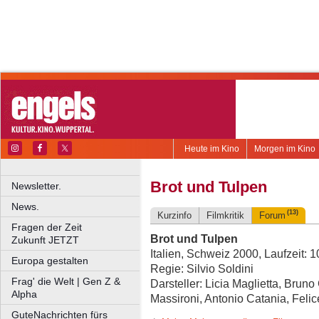
Heute im Kino
Morgen im Kino
Brot und Tulpen
Newsletter.
News.
(13)
Kurzinfo
Filmkritik
Forum
Fragen der Zeit
Brot und Tulpen
Zukunft JETZT
Italien, Schweiz 2000, Laufzeit: 
Europa gestalten
Regie: Silvio Soldini
Frag' die Welt | Gen Z &
Darsteller: Licia Maglietta, Brun
Alpha
Massironi, Antonio Catania, Feli
GuteNachrichten fürs