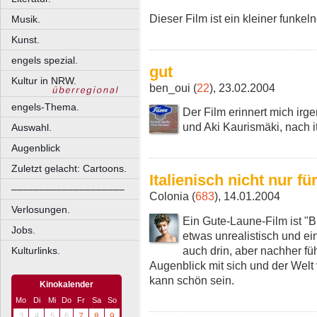
Dieser Film ist ein kleiner funke
Musik.
Kunst.
engels spezial.
gut
Kultur in NRW.
ben_oui (
22
), 23.02.2004
engels-Thema.
Der Film erinnert mich ir
und Aki Kaurismäki, nach it
Auswahl.
Augenblick
Zuletzt gelacht: Cartoons.
Italienisch nicht nur f
––––––––––––––––––––
Colonia (
683
), 14.01.2004
Verlosungen.
Ein Gute-Laune-Film ist "
Jobs.
etwas unrealistisch und ei
auch drin, aber nachher füh
Kulturlinks.
Augenblick mit sich und der Welt
kann schön sein.
Kinokalender
Mo
Di
Mi
Do
Fr
Sa
So
3
4
5
6
7
8
9