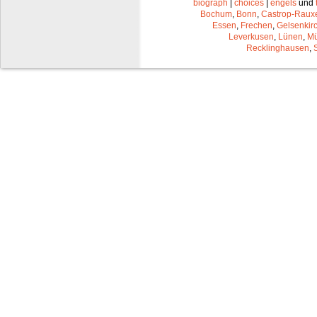
biograph
|
choices
|
engels
und
Bochum
,
Bonn
,
Castrop-Raux
Essen
,
Frechen
,
Gelsenkir
Leverkusen
,
Lünen
,
Mü
Recklinghausen
,