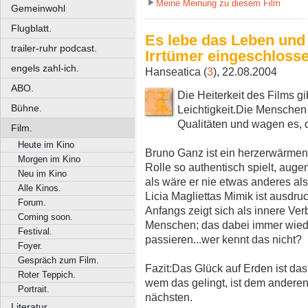
Meine Meinung zu diesem Film
Gemeinwohl
Flugblatt.
Es lebe das Leben und 
trailer-ruhr podcast.
Irrtümer eingeschlosse
engels zahl-ich.
Hanseatica (
3
), 22.08.2004
ABO.
Die Heiterkeit des Films g
Bühne.
Leichtigkeit.Die Menschen
Qualitäten und wagen es, 
Film.
Heute im Kino
Bruno Ganz ist ein herzerwärmen
Morgen im Kino
Rolle so authentisch spielt, aug
Neu im Kino
als wäre er nie etwas anderes al
Alle Kinos.
Licia Magliettas Mimik ist ausdruc
Forum.
Anfangs zeigt sich als innere Ve
Coming soon.
Menschen; das dabei immer wied
Festival.
passieren...wer kennt das nicht?
Foyer.
Gespräch zum Film.
Fazit:Das Glück auf Erden ist d
Roter Teppich.
wem das gelingt, ist dem anderen
Portrait.
nächsten.
Literatur.