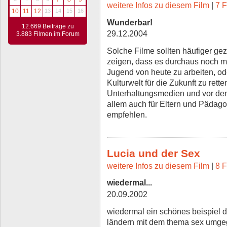
weitere Infos zu diesem Film
|
7 F
10
11
12
13
14
15
16
Wunderbar!
12.669 Beiträge zu
29.12.2004
3.883 Filmen im Forum
Solche Filme sollten häufiger ge
zeigen, dass es durchaus noch mö
Jugend von heute zu arbeiten, ode
Kulturwelt für die Zukunft zu rett
Unterhaltungsmedien und vor den
allem auch für Eltern und Pädag
empfehlen.
Lucia und der Sex
weitere Infos zu diesem Film
|
8 F
wiedermal...
20.09.2002
wiedermal ein schönes beispiel 
ländern mit dem thema sex umgeg