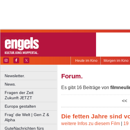
Heute im Kino
Morgen im Kino
Forum.
Newsletter.
News.
Es gibt 16 Beiträge von
filmneul
Fragen der Zeit
Zukunft JETZT
<<
Europa gestalten
Frag' die Welt | Gen Z &
Die fetten Jahre sind v
Alpha
weitere Infos zu diesem Film
|
19 
GuteNachrichten fürs