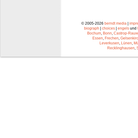
© 2005-2026
berndt media
|
impr
biograph
|
choices
|
engels
und
Bochum
,
Bonn
,
Castrop-Raux
Essen
,
Frechen
,
Gelsenkir
Leverkusen
,
Lünen
,
Mü
Recklinghausen
,