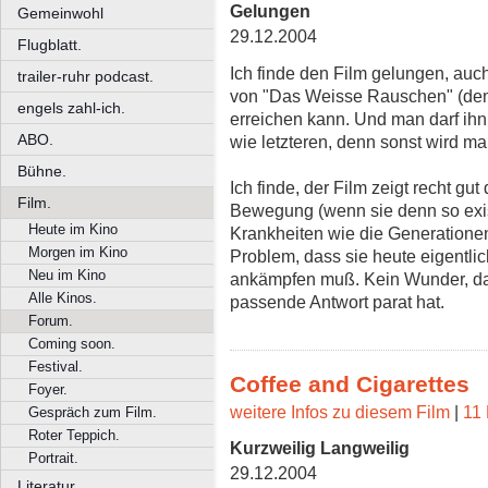
Gelungen
Gemeinwohl
29.12.2004
Flugblatt.
Ich finde den Film gelungen, auc
trailer-ruhr podcast.
von "Das Weisse Rauschen" (dem 
engels zahl-ich.
erreichen kann. Und man darf ihn
ABO.
wie letzteren, denn sonst wird man
Bühne.
Ich finde, der Film zeigt recht g
Film.
Bewegung (wenn sie denn so exist
Heute im Kino
Krankheiten wie die Generatione
Morgen im Kino
Problem, dass sie heute eigentl
Neu im Kino
ankämpfen muß. Kein Wunder, da
Alle Kinos.
passende Antwort parat hat.
Forum.
Coming soon.
Festival.
Coffee and Cigarettes
Foyer.
weitere Infos zu diesem Film
|
11 
Gespräch zum Film.
Roter Teppich.
Kurzweilig Langweilig
Portrait.
29.12.2004
Literatur.