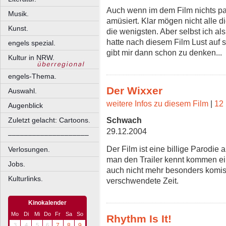
Auch wenn im dem Film nichts pas
Musik.
amüsiert. Klar mögen nicht alle d
Kunst.
die wenigsten. Aber selbst ich al
hatte nach diesem Film Lust auf 
engels spezial.
gibt mir dann schon zu denken...
Kultur in NRW.
engels-Thema.
Der Wixxer
Auswahl.
weitere Infos zu diesem Film
|
12 
Augenblick
Schwach
Zuletzt gelacht: Cartoons.
29.12.2004
––––––––––––––––––––
Der Film ist eine billige Parodie
Verlosungen.
man den Trailer kennt kommen ei
Jobs.
auch nicht mehr besonders komisc
Kulturlinks.
verschwendete Zeit.
Kinokalender
Mo
Di
Mi
Do
Fr
Sa
So
Rhythm Is It!
3
4
5
6
7
8
9