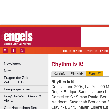
Heute im Kino
Morgen im Kino
Rhythm Is It!
Newsletter.
News.
(7)
Kurzinfo
Filmkritik
Forum
Fragen der Zeit
Rhythm Is It!
Zukunft JETZT
Deutschland 2004, Laufzeit: 90 M
Europa gestalten
Regie: Enrique Sánchez Lansch
Frag' die Welt | Gen Z &
Darsteller: Sir Simon Rattle, Ber
Alpha
Maldoom, Susannah Broughton, Vo
Olayinka Shitu, Martin Eisentraut
GuteNachrichten fürs