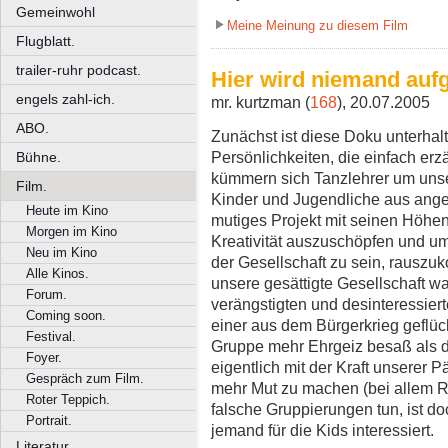
Gemeinwohl
Meine Meinung zu diesem Film
Flugblatt.
trailer-ruhr podcast.
Hier wird niemand aufg
engels zahl-ich.
mr. kurtzman (
168
), 20.07.2005
ABO.
Zunächst ist diese Doku unterhal
Persönlichkeiten, die einfach er
Bühne.
kümmern sich Tanzlehrer um unse
Film.
Kinder und Jugendliche aus ange
Heute im Kino
mutiges Projekt mit seinen Höhen
Morgen im Kino
Kreativität auszuschöpfen und u
Neu im Kino
der Gesellschaft zu sein, rauszuk
Alle Kinos.
unsere gesättigte Gesellschaft wa
Forum.
verängstigten und desinteressier
Coming soon.
einer aus dem Bürgerkrieg geflüch
Festival.
Gruppe mehr Ehrgeiz besaß als d
Foyer.
eigentlich mit der Kraft unserer
Gespräch zum Film.
mehr Mut zu machen (bei allem R
Roter Teppich.
falsche Gruppierungen tun, ist d
Portrait.
jemand für die Kids interessiert.
Literatur.