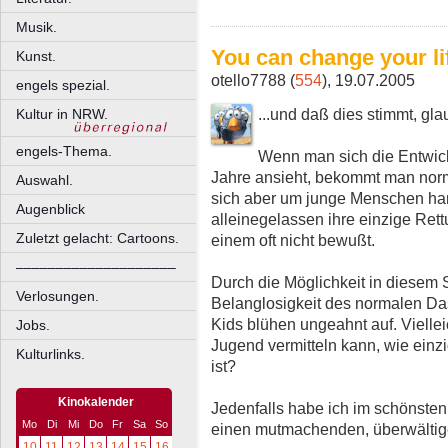
Musik.
You can change your lif
Kunst.
otello7788 (
554
), 19.07.2005
engels spezial.
...und daß dies stimmt, gl
Kultur in NRW.
engels-Thema.
Wenn man sich die Entwick
Jahre ansieht, bekommt man nor
Auswahl.
sich aber um junge Menschen hande
Augenblick
alleinegelassen ihre einzige Rett
Zuletzt gelacht: Cartoons.
einem oft nicht bewußt.
––––––––––––––––––––
Durch die Möglichkeit in diesem 
Verlosungen.
Belanglosigkeit des normalen Das
Kids blühen ungeahnt auf. Viellei
Jobs.
Jugend vermitteln kann, wie einz
Kulturlinks.
ist?
Kinokalender
Jedenfalls habe ich im schönsten
Mo
Di
Mi
Do
Fr
Sa
So
einen mutmachenden, überwältig
10
11
12
13
14
15
16