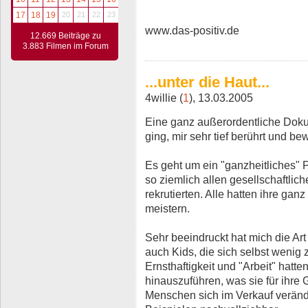
17
18
19
20
21
22
23
www.das-positiv.de
12.669 Beiträge zu
3.883 Filmen im Forum
...unter die Haut...
4willie (
1
), 13.03.2005
Eine ganz außerordentliche Dokum
ging, mir sehr tief berührt und be
Es geht um ein "ganzheitliches" Pr
so ziemlich allen gesellschaftlic
rekrutierten. Alle hatten ihre ga
meistern.
Sehr beeindruckt hat mich die Art
auch Kids, die sich selbst wenig
Ernsthaftigkeit und "Arbeit" hatt
hinauszuführen, was sie für ihre 
Menschen sich im Verkauf veränder