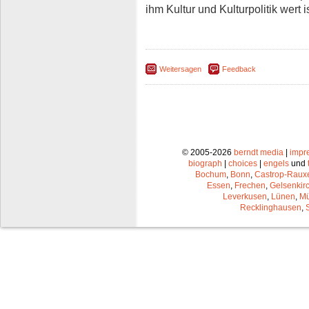
ihm Kultur und Kulturpolitik wert i
Weitersagen
Feedback
© 2005-2026
berndt media
|
impr
biograph
|
choices
|
engels
und
Bochum
,
Bonn
,
Castrop-Raux
Essen
,
Frechen
,
Gelsenkir
Leverkusen
,
Lünen
,
Mü
Recklinghausen
,