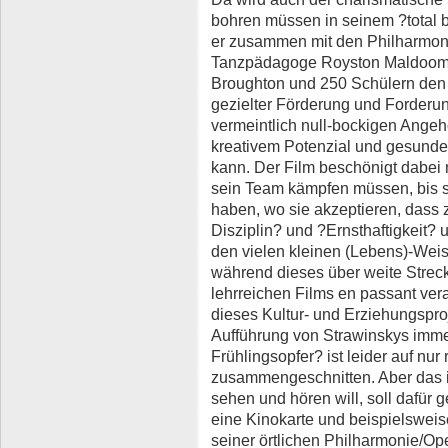
bohren müssen in seinem ?total b
er zusammen mit den Philharmon
Tanzpädagoge Royston Maldoom 
Broughton und 250 Schülern den 
gezielter Förderung und Forderu
vermeintlich null-bockigen Ange
kreativem Potenzial und gesunde
kann. Der Film beschönigt dabei 
sein Team kämpfen müssen, bis s
haben, wo sie akzeptieren, dass 
Disziplin? und ?Ernsthaftigkeit?
den vielen kleinen (Lebens)-Wei
während dieses über weite Strec
lehrreichen Films en passant ver
dieses Kultur- und Erziehungspro
Aufführung von Strawinskys imme
Frühlingsopfer? ist leider auf nur
zusammengeschnitten. Aber das is
sehen und hören will, soll dafür g
eine Kinokarte und beispielswei
seiner örtlichen Philharmonie/Op