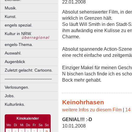
22.01.2008
Musik.
Absolut sehenswerter Film, in dem
Kunst.
wirklich in Grenzen hält.
So läuft Will Smith in den Stadt-
engels spezial.
ihm aufwändig eine Kulisse zu er
Kultur in NRW.
Charme.
engels-Thema.
Absolut spannende Action-Szene
Auswahl.
eine recht einfache und zeitgemä
Augenblick
Einziger Makel für meinen Gesch
Zuletzt gelacht: Cartoons.
N bischen lasch finde ich es scho
––––––––––––––––––––
Bock mehr gehabt.
Verlosungen.
Jobs.
Keinohrhasen
Kulturlinks.
weitere Infos zu diesem Film
|
14 
Kinokalender
GENIAL!!! :-D
Mo
Di
Mi
Do
Fr
Sa
So
10.01.2008
3
4
5
6
7
8
9