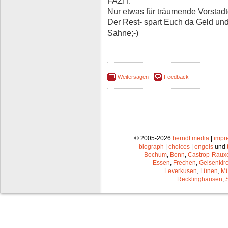
FAZIT:
Nur etwas für träumende Vorstadt
Der Rest- spart Euch da Geld und
Sahne;-)
Weitersagen
Feedback
© 2005-2026
berndt media
|
impr
biograph
|
choices
|
engels
und
Bochum
,
Bonn
,
Castrop-Raux
Essen
,
Frechen
,
Gelsenkir
Leverkusen
,
Lünen
,
Mü
Recklinghausen
,