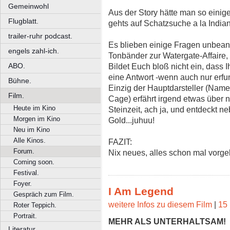
Gemeinwohl
Aus der Story hätte man so einig
Flugblatt.
gehts auf Schatzsuche a la India
trailer-ruhr podcast.
Es blieben einige Fragen unbeant
engels zahl-ich.
Tonbänder zur Watergate-Affaire
ABO.
Bildet Euch bloß nicht ein, dass Ih
eine Antwort -wenn auch nur erfun
Bühne.
Einzig der Hauptdarsteller (Nam
Film.
Cage) erfährt irgend etwas über 
Heute im Kino
Steinzeit, ach ja, und entdeckt ne
Morgen im Kino
Gold...juhuu!
Neu im Kino
Alle Kinos.
FAZIT:
Forum.
Nix neues, alles schon mal vor
Coming soon.
Festival.
Foyer.
I Am Legend
Gespräch zum Film.
weitere Infos zu diesem Film
|
15 
Roter Teppich.
Portrait.
MEHR ALS UNTERHALTSAM!
Literatur.