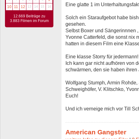
Eine glatte 1 im Unterhaltungsfakt
10
11
12
13
14
15
16
12.669 Beiträge zu
Solch ein Staraufgebot habe bish
3.883 Filmen im Forum
gesehen.
Selbst Boxer und Sängerinnnen , V
Yvonne Catterfeld, die sonst nix 
hatten in diesem Film eine Klasse
Eine klasse Storry für jedermann!
Ich kann gar nicht aufhören von 
schwärmen, den sie haben ihren 
Wolfgang Stumph, Armin Rohde, 
Schweighöfer, V. Klitschko, Yvonn
Euch!
Und ich verneige mich vor Till Sc
American Gangster