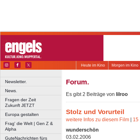
Heute im Kino
Morgen im Kino
Forum.
Newsletter.
News.
Es gibt 2 Beiträge von
lilroo
Fragen der Zeit
Zukunft JETZT
Stolz und Vorurteil
Europa gestalten
weitere Infos zu diesem Film
|
15 
Frag' die Welt | Gen Z &
Alpha
wunderschön
03.02.2006
GuteNachrichten fürs