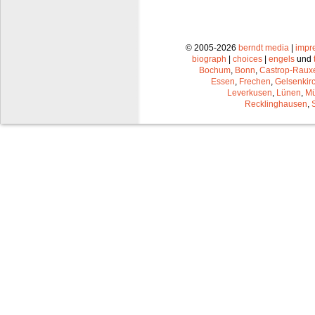
© 2005-2026
berndt media
|
impr
biograph
|
choices
|
engels
und
Bochum
,
Bonn
,
Castrop-Raux
Essen
,
Frechen
,
Gelsenkir
Leverkusen
,
Lünen
,
Mü
Recklinghausen
,