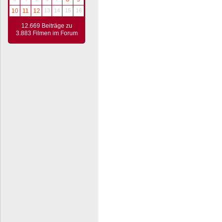
10
11
12
13
14
15
16
12.669 Beiträge zu
3.883 Filmen im Forum