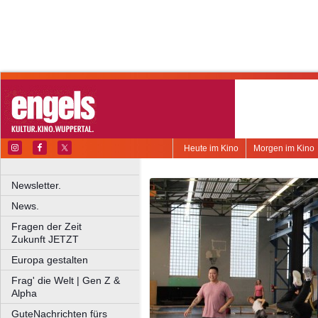
Heute im Kino
Morgen im Kino
Newsletter.
News.
Fragen der Zeit
Zukunft JETZT
Europa gestalten
Frag' die Welt | Gen Z &
Alpha
GuteNachrichten fürs