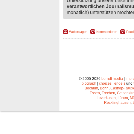
Unterstützung unserer Leserin
verantwortlichen Journalism
monatlich) unterstützen möchten,
Weitersagen
Kommentieren
Feed
© 2005-2026
berndt media
|
impr
biograph
|
choices
|
engels
und
Bochum
,
Bonn
,
Castrop-Raux
Essen
,
Frechen
,
Gelsenkir
Leverkusen
,
Lünen
,
Mü
Recklinghausen
,