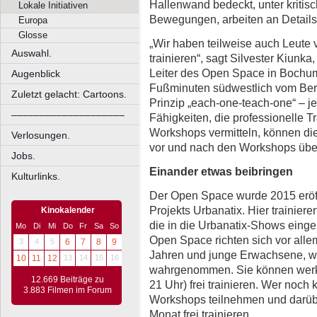
Hallenwand bedeckt, unter kritis
Lokale Initiativen
Bewegungen, arbeiten an Details,
Europa
Glosse
„Wir haben teilweise auch Leute v
Auswahl.
trainieren“, sagt Silvester Kiunka,
Leiter des Open Space in Bochum
Augenblick
Fußminuten südwestlich vom Berm
Zuletzt gelacht: Cartoons.
Prinzip „each-one-teach-one“ – je
––––––––––––––––––––
Fähigkeiten, die professionelle T
Workshops vermitteln, können di
Verlosungen.
vor und nach den Workshops übe
Jobs.
Einander etwas beibringen
Kulturlinks.
Der Open Space wurde 2015 eröffne
Projekts Urbanatix. Hier trainier
Kinokalender
die in die Urbanatix-Shows eing
Mo
Di
Mi
Do
Fr
Sa
So
Open Space richten sich vor all
3
4
5
6
7
8
9
Jahren und junge Erwachsene, w
10
11
12
13
14
15
16
wahrgenommen. Sie können werkt
12.669 Beiträge zu
21 Uhr) frei trainieren. Wer noch 
3.883 Filmen im Forum
Workshops teilnehmen und darüb
Monat frei trainieren.