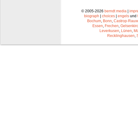
© 2005-2026
berndt media
|
impr
biograph
|
choices
|
engels
und
Bochum
,
Bonn
,
Castrop-Raux
Essen
,
Frechen
,
Gelsenkir
Leverkusen
,
Lünen
,
Mü
Recklinghausen
,