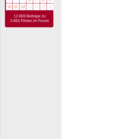
10
11
12
13
14
15
16
12.669 Beiträge zu
3.883 Filmen im Forum