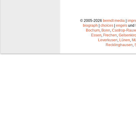
© 2005-2026
berndt media
|
impr
biograph
|
choices
|
engels
und
Bochum
,
Bonn
,
Castrop-Raux
Essen
,
Frechen
,
Gelsenkir
Leverkusen
,
Lünen
,
Mü
Recklinghausen
,