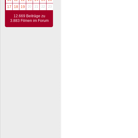
17
18
19
20
21
22
23
12.669 Beiträge zu
3.883 Filmen im Forum