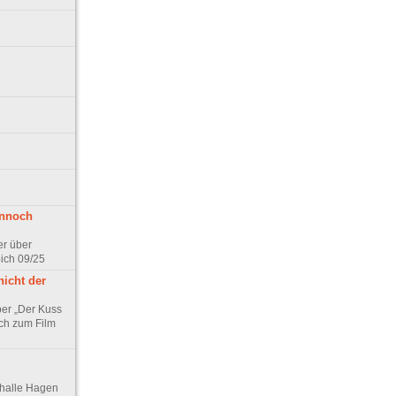
ennoch
er über
pich 09/25
nicht der
er „Der Kuss
ch zum Film
thalle Hagen