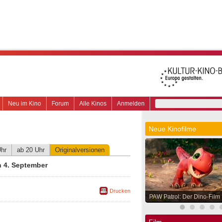
Neu im Kino
Forum
Alle Kinos
Anmelden
Neue Kinofilme
Uhr
ab 20 Uhr
Originalversionen
n 4. September
Drucken
PAW Patrol: Der Dino-Film
Film.