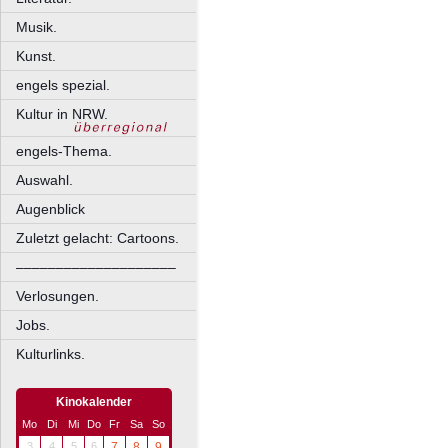
Musik.
Kunst.
engels spezial.
Kultur in NRW.
engels-Thema.
Auswahl.
Augenblick
Zuletzt gelacht: Cartoons.
––––––––––––––––––––
Verlosungen.
Jobs.
Kulturlinks.
Kinokalender
Mo
Di
Mi
Do
Fr
Sa
So
3
4
5
6
7
8
9