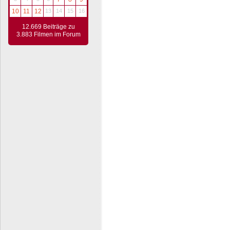
10
11
12
13
14
15
16
12.669 Beiträge zu
3.883 Filmen im Forum