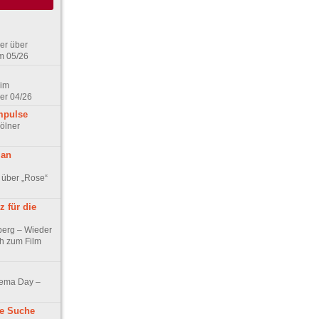
er über
m 05/26
 im
er 04/26
mpulse
ölner
 an
 über „Rose“
 für die
berg – Wieder
ch zum Film
nema Day –
ne Suche