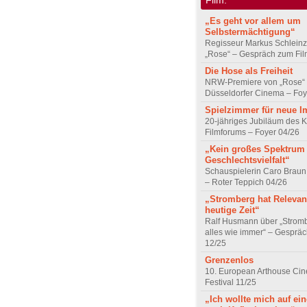
„Es geht vor allem um
Selbstermächtigung“
Regisseur Markus Schleinz
„Rose“ – Gespräch zum Fil
Die Hose als Freiheit
NRW-Premiere von „Rose“
Düsseldorfer Cinema – Foy
Spielzimmer für neue I
20-jähriges Jubiläum des K
Filmforums – Foyer 04/26
„Kein großes Spektrum
Geschlechtsvielfalt“
Schauspielerin Caro Braun
– Roter Teppich 04/26
„Stromberg hat Relevanz
heutige Zeit“
Ralf Husmann über „Strom
alles wie immer“ – Gesprä
12/25
Grenzenlos
10. European Arthouse Ci
Festival 11/25
„Ich wollte mich auf ei