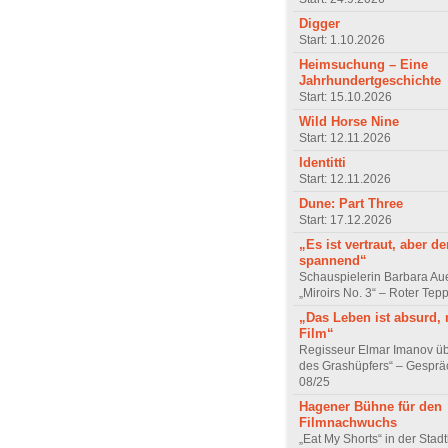
Digger
Start: 1.10.2026
Heimsuchung – Eine
Jahrhundertgeschichte
Start: 15.10.2026
Wild Horse Nine
Start: 12.11.2026
Identitti
Start: 12.11.2026
Dune: Part Three
Start: 17.12.2026
„Es ist vertraut, aber d
spannend“
Schauspielerin Barbara Au
„Miroirs No. 3“ – Roter Tep
„Das Leben ist absurd, 
Film“
Regisseur Elmar Imanov üb
des Grashüpfers“ – Gesprä
08/25
Hagener Bühne für den
Filmnachwuchs
„Eat My Shorts“ in der Stad