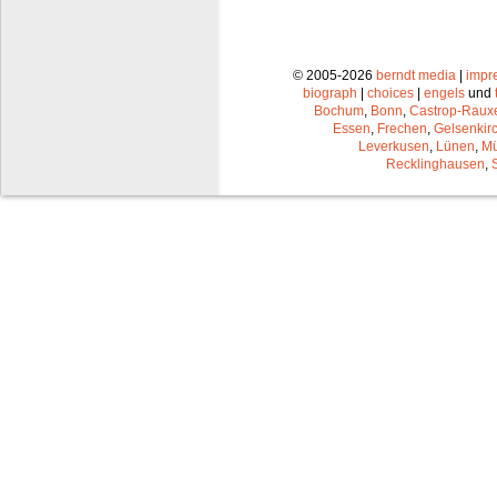
© 2005-2026
berndt media
|
impr
biograph
|
choices
|
engels
und
Bochum
,
Bonn
,
Castrop-Raux
Essen
,
Frechen
,
Gelsenkir
Leverkusen
,
Lünen
,
Mü
Recklinghausen
,