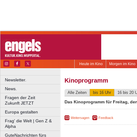
Heute im Kino
Morgen im Kino
Kinoprogramm
Newsletter.
News.
Alle Zeiten
bis 16 Uhr
16 bis 20 
Fragen der Zeit
Das Kinoprogramm für Freitag, den
Zukunft JETZT
Europa gestalten
Weitersagen
Feedback
Frag' die Welt | Gen Z &
Alpha
GuteNachrichten fürs