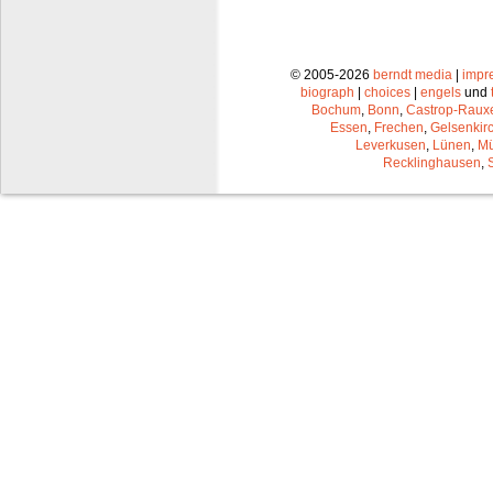
© 2005-2026
berndt media
|
impr
biograph
|
choices
|
engels
und
Bochum
,
Bonn
,
Castrop-Raux
Essen
,
Frechen
,
Gelsenkir
Leverkusen
,
Lünen
,
Mü
Recklinghausen
,