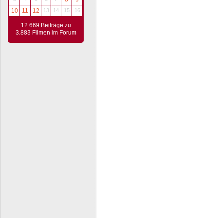
10
11
12
13
14
15
16
12.669 Beiträge zu
3.883 Filmen im Forum