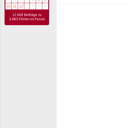
10
11
12
13
14
15
16
12.669 Beiträge zu
3.883 Filmen im Forum