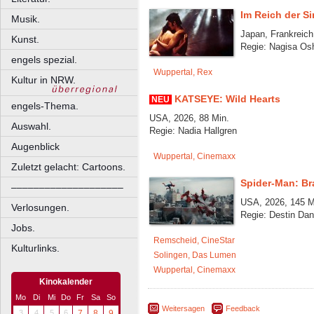
Im Reich der S
Musik.
Japan, Frankreich
Kunst.
Regie: Nagisa Os
engels spezial.
Wuppertal, Rex
Kultur in NRW.
KATSEYE: Wild Hearts
NEU
engels-Thema.
USA, 2026, 88 Min.
Auswahl.
Regie: Nadia Hallgren
Augenblick
Wuppertal, Cinemaxx
Zuletzt gelacht: Cartoons.
Spider-Man: B
––––––––––––––––––––
USA, 2026, 145 M
Verlosungen.
Regie: Destin Dan
Jobs.
Remscheid, CineStar
Kulturlinks.
Solingen, Das Lumen
Wuppertal, Cinemaxx
Kinokalender
Mo
Di
Mi
Do
Fr
Sa
So
Weitersagen
Feedback
3
4
5
6
7
8
9