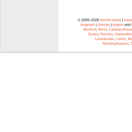
© 2005-2026
berndt media
|
impr
biograph
|
choices
|
engels
und
Bochum
,
Bonn
,
Castrop-Raux
Essen
,
Frechen
,
Gelsenkir
Leverkusen
,
Lünen
,
Mü
Recklinghausen
,