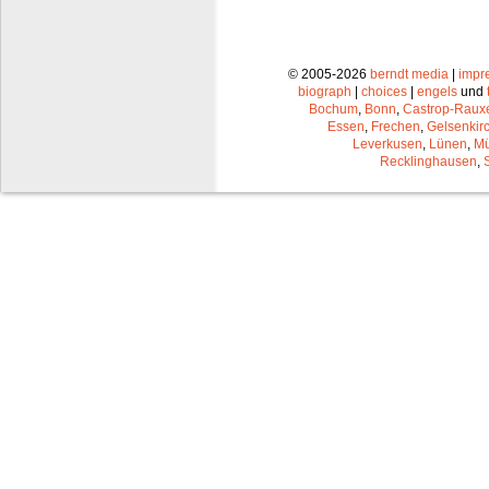
© 2005-2026
berndt media
|
impr
biograph
|
choices
|
engels
und
Bochum
,
Bonn
,
Castrop-Raux
Essen
,
Frechen
,
Gelsenkir
Leverkusen
,
Lünen
,
Mü
Recklinghausen
,