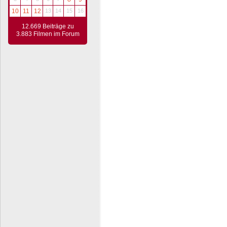
10
11
12
13
14
15
16
12.669 Beiträge zu
3.883 Filmen im Forum