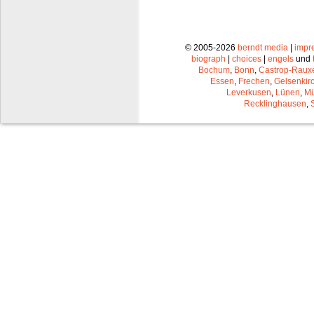
© 2005-2026
berndt media
|
impr
biograph
|
choices
|
engels
und
Bochum
,
Bonn
,
Castrop-Raux
Essen
,
Frechen
,
Gelsenkir
Leverkusen
,
Lünen
,
Mü
Recklinghausen
,