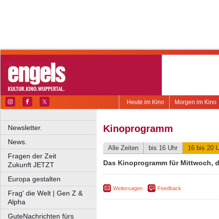
Heute im Kino
Morgen im Kino
Kinoprogramm
Newsletter.
News.
Alle Zeiten
bis 16 Uhr
16 bis 20 
Fragen der Zeit
Das Kinoprogramm für Mittwoch, de
Zukunft JETZT
Europa gestalten
Weitersagen
Feedback
Frag' die Welt | Gen Z &
Alpha
GuteNachrichten fürs