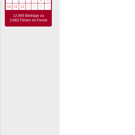
10
11
12
13
14
15
16
12.669 Beiträge zu
3.883 Filmen im Forum