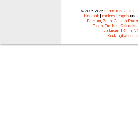
© 2005-2026
berndt media
|
impr
biograph
|
choices
|
engels
und
Bochum
,
Bonn
,
Castrop-Raux
Essen
,
Frechen
,
Gelsenkir
Leverkusen
,
Lünen
,
Mü
Recklinghausen
,