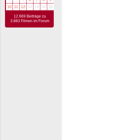
10
11
12
13
14
15
16
12.669 Beiträge zu
3.883 Filmen im Forum