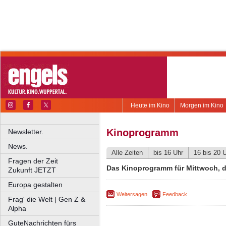
Heute im Kino
Morgen im Kino
Kinoprogramm
Newsletter.
News.
Alle Zeiten
bis 16 Uhr
16 bis 20 
Fragen der Zeit
Das Kinoprogramm für Mittwoch, de
Zukunft JETZT
Europa gestalten
Weitersagen
Feedback
Frag' die Welt | Gen Z &
Alpha
GuteNachrichten fürs