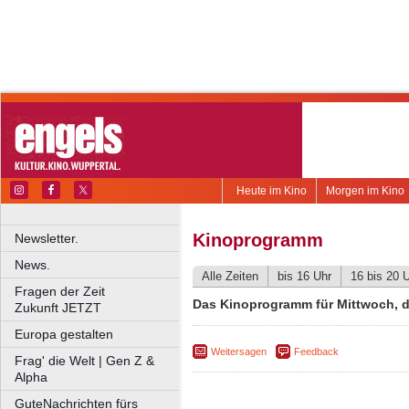
Heute im Kino
Morgen im Kino
Kinoprogramm
Newsletter.
News.
Alle Zeiten
bis 16 Uhr
16 bis 20 
Fragen der Zeit
Das Kinoprogramm für Mittwoch, de
Zukunft JETZT
Europa gestalten
Weitersagen
Feedback
Frag' die Welt | Gen Z &
Alpha
GuteNachrichten fürs