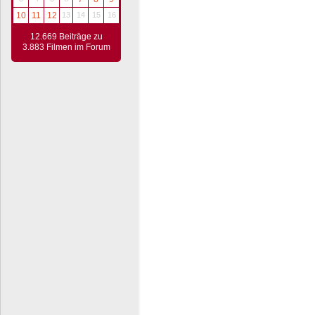
10
11
12
13
14
15
16
12.669 Beiträge zu
3.883 Filmen im Forum