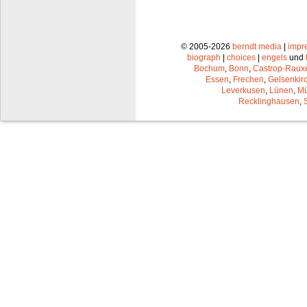
© 2005-2026
berndt media
|
impr
biograph
|
choices
|
engels
und
Bochum
,
Bonn
,
Castrop-Raux
Essen
,
Frechen
,
Gelsenkir
Leverkusen
,
Lünen
,
Mü
Recklinghausen
,