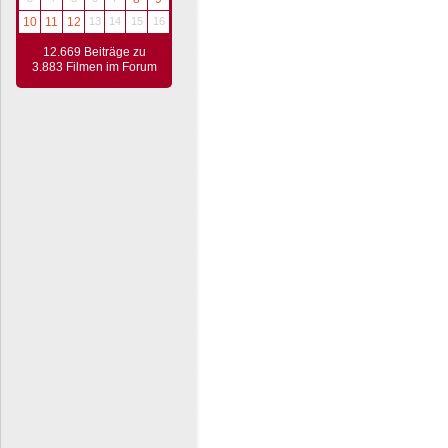
10
11
12
13
14
15
16
12.669 Beiträge zu
3.883 Filmen im Forum