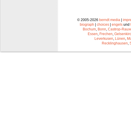
© 2005-2026
berndt media
|
impr
biograph
|
choices
|
engels
und
Bochum
,
Bonn
,
Castrop-Raux
Essen
,
Frechen
,
Gelsenkir
Leverkusen
,
Lünen
,
Mü
Recklinghausen
,