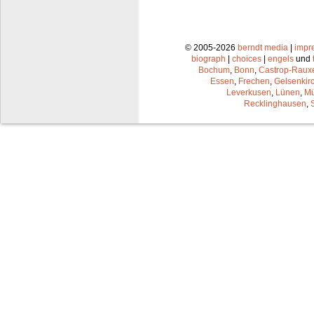
© 2005-2026
berndt media
|
impr
biograph
|
choices
|
engels
und
Bochum
,
Bonn
,
Castrop-Raux
Essen
,
Frechen
,
Gelsenkir
Leverkusen
,
Lünen
,
Mü
Recklinghausen
,