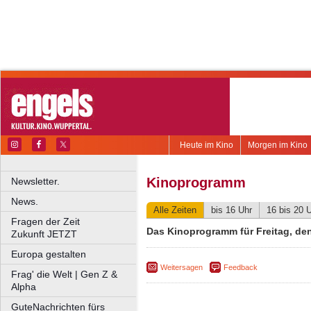
Heute im Kino
Morgen im Kino
Kinoprogramm
Newsletter.
News.
Alle Zeiten
bis 16 Uhr
16 bis 20 
Fragen der Zeit
Das Kinoprogramm für Freitag, den
Zukunft JETZT
Europa gestalten
Weitersagen
Feedback
Frag' die Welt | Gen Z &
Alpha
GuteNachrichten fürs