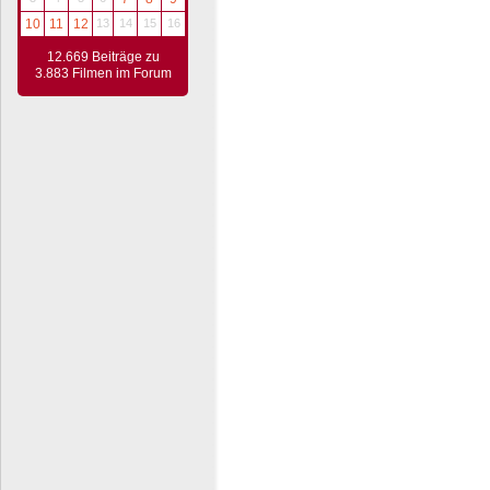
10
11
12
13
14
15
16
12.669 Beiträge zu
3.883 Filmen im Forum