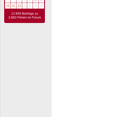
10
11
12
13
14
15
16
12.669 Beiträge zu
3.883 Filmen im Forum