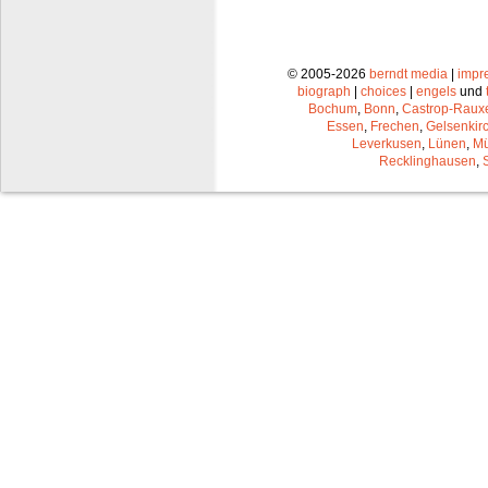
© 2005-2026
berndt media
|
impr
biograph
|
choices
|
engels
und
Bochum
,
Bonn
,
Castrop-Raux
Essen
,
Frechen
,
Gelsenkir
Leverkusen
,
Lünen
,
Mü
Recklinghausen
,