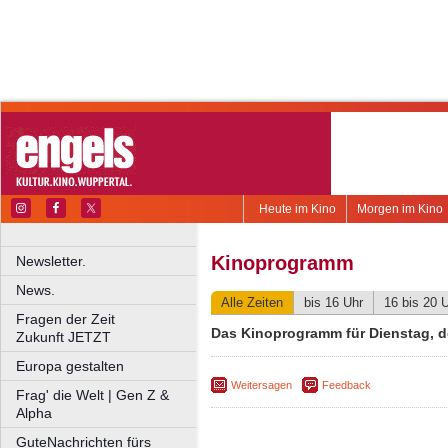
Heute im Kino
Morgen im Kino
Kinoprogramm
Newsletter.
News.
Alle Zeiten
bis 16 Uhr
16 bis 20 
Fragen der Zeit
Das Kinoprogramm für Dienstag, d
Zukunft JETZT
Europa gestalten
Weitersagen
Feedback
Frag' die Welt | Gen Z &
Alpha
GuteNachrichten fürs