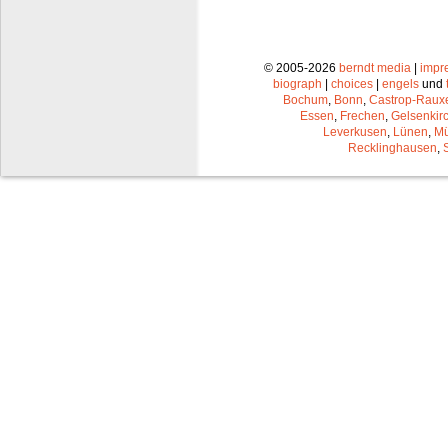
© 2005-2026
berndt media
|
impr
biograph
|
choices
|
engels
und
Bochum
,
Bonn
,
Castrop-Raux
Essen
,
Frechen
,
Gelsenkir
Leverkusen
,
Lünen
,
Mü
Recklinghausen
,