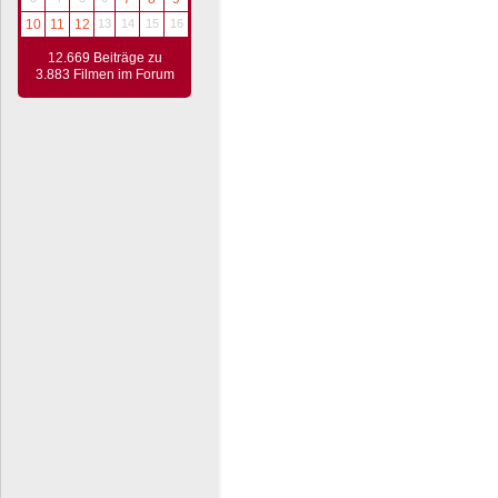
10
11
12
13
14
15
16
12.669 Beiträge zu
3.883 Filmen im Forum