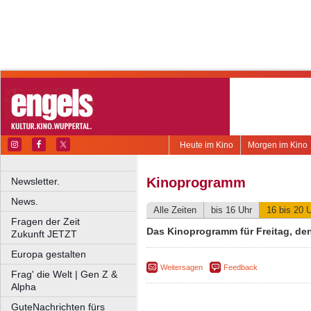
Heute im Kino
Morgen im Kino
Kinoprogramm
Newsletter.
News.
Alle Zeiten
bis 16 Uhr
16 bis 20 
Fragen der Zeit
Das Kinoprogramm für Freitag, den 
Zukunft JETZT
Europa gestalten
Weitersagen
Feedback
Frag' die Welt | Gen Z &
Alpha
GuteNachrichten fürs