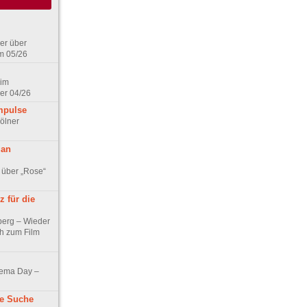
er über
m 05/26
 im
er 04/26
mpulse
ölner
 an
 über „Rose“
 für die
berg – Wieder
ch zum Film
nema Day –
ne Suche