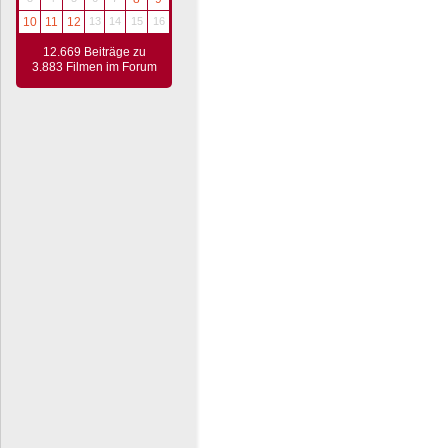
10
11
12
13
14
15
16
12.669 Beiträge zu
3.883 Filmen im Forum