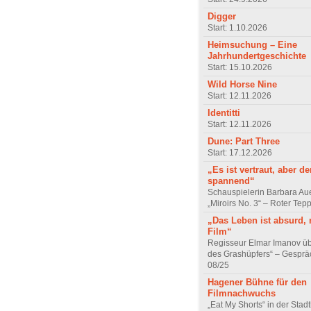
Digger
Start: 1.10.2026
Heimsuchung – Eine
Jahrhundertgeschichte
Start: 15.10.2026
Wild Horse Nine
Start: 12.11.2026
Identitti
Start: 12.11.2026
Dune: Part Three
Start: 17.12.2026
„Es ist vertraut, aber d
spannend“
Schauspielerin Barbara Au
„Miroirs No. 3“ – Roter Tep
„Das Leben ist absurd, 
Film“
Regisseur Elmar Imanov üb
des Grashüpfers“ – Gesprä
08/25
Hagener Bühne für den
Filmnachwuchs
„Eat My Shorts“ in der Stad