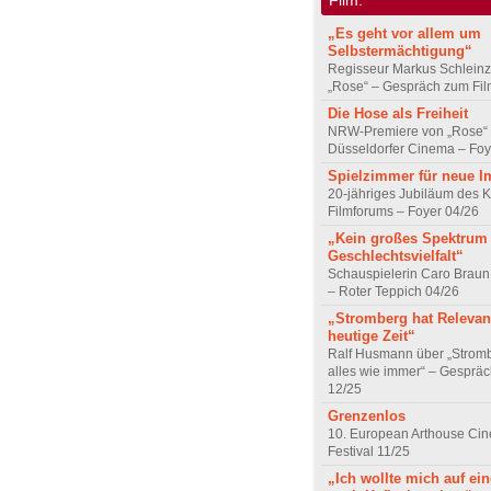
„Es geht vor allem um
Selbstermächtigung“
Regisseur Markus Schleinz
„Rose“ – Gespräch zum Fil
Die Hose als Freiheit
NRW-Premiere von „Rose“
Düsseldorfer Cinema – Foy
Spielzimmer für neue I
20-jähriges Jubiläum des K
Filmforums – Foyer 04/26
„Kein großes Spektrum
Geschlechtsvielfalt“
Schauspielerin Caro Braun
– Roter Teppich 04/26
„Stromberg hat Relevanz
heutige Zeit“
Ralf Husmann über „Strom
alles wie immer“ – Gesprä
12/25
Grenzenlos
10. European Arthouse Ci
Festival 11/25
„Ich wollte mich auf ei