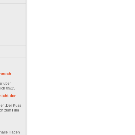
ennoch
er über
pich 09/25
nicht der
er „Der Kuss
ch zum Film
thalle Hagen