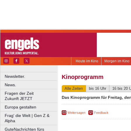
Heute im Kino
Morgen im Kino
Kinoprogramm
Newsletter.
News.
Alle Zeiten
bis 16 Uhr
16 bis 20 
Fragen der Zeit
Das Kinoprogramm für Freitag, den 
Zukunft JETZT
Europa gestalten
Weitersagen
Feedback
Frag' die Welt | Gen Z &
Alpha
GuteNachrichten fürs