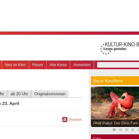
Neu im Kino
Forum
Alle Kinos
Anmelden
Neue Kinofilme
Uhr
ab 20 Uhr
Originalversionen
23. April
Drucken
PAW Patrol: Der Dino-Film
Film.