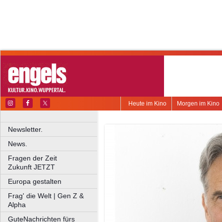
Heute im Kino
Morgen im Kino
Newsletter.
News.
Fragen der Zeit
Zukunft JETZT
Europa gestalten
Frag' die Welt | Gen Z &
Alpha
GuteNachrichten fürs