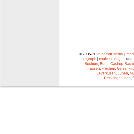
© 2005-2026
berndt media
|
impr
biograph
|
choices
|
engels
und
Bochum
,
Bonn
,
Castrop-Raux
Essen
,
Frechen
,
Gelsenkir
Leverkusen
,
Lünen
,
Mü
Recklinghausen
,