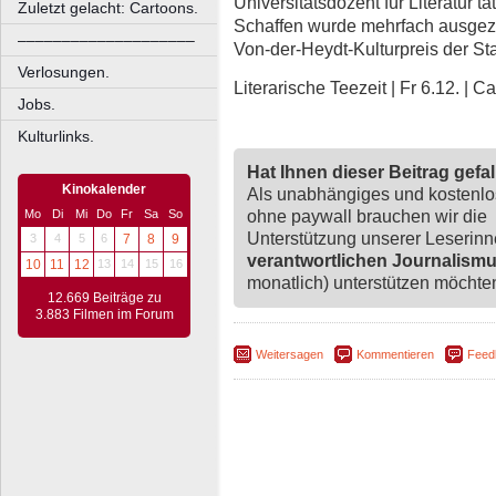
Universitätsdozent für Literatur tät
Zuletzt gelacht: Cartoons.
Schaffen wurde mehrfach ausgeze
––––––––––––––––––––
Von-der-Heydt-Kulturpreis der St
Verlosungen.
Literarische Teezeit | Fr 6.12. | 
Jobs.
Kulturlinks.
Hat Ihnen dieser Beitrag gefa
Kinokalender
Als unabhängiges und kostenl
ohne paywall brauchen wir die
Mo
Di
Mi
Do
Fr
Sa
So
Unterstützung unserer Leserin
3
4
5
6
7
8
9
verantwortlichen Journalism
10
11
12
13
14
15
16
monatlich) unterstützen möchten,
12.669 Beiträge zu
3.883 Filmen im Forum
Weitersagen
Kommentieren
Feed