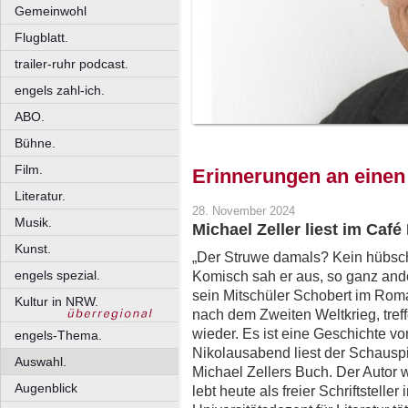
Gemeinwohl
Flugblatt.
trailer-ruhr podcast.
engels zahl-ich.
ABO.
Bühne.
Film.
Erinnerungen an einen
Literatur.
28. November 2024
Musik.
Michael Zeller liest im Café
Kunst.
„Der Struwe damals? Kein hübsch
engels spezial.
Komisch sah er aus, so ganz ander
sein Mitschüler Schobert im Rom
Kultur in NRW.
nach dem Zweiten Weltkrieg, tref
wieder. Es ist eine Geschichte v
engels-Thema.
Nikolausabend liest der Schauspi
Auswahl.
Michael Zellers Buch. Der Autor
Augenblick
lebt heute als freier Schriftstelle