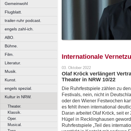
Gemeinwohl
Flugblatt.
trailer-ruhr podcast.
engels zahl-ich.
ABO.
Bühne.
Film.
Internationale Vernetz
Literatur.
03. Oktober 2022
Musik.
Olaf Kröck verlängert Vertr
Theater in NRW 10/22
Kunst.
Die Ruhrfestspiele zählen zu den 
engels spezial.
Festivals, nein, nicht in Deutsch
Kultur in NRW.
oder den Wiener Festwochen kan
Theater.
es fehlt ihnen international deutl
Klassik.
Daran arbeitet Olaf Kröck, seit e
Oper.
Hügel in Recklinghausen geworde
Musical.
Ruhrfestspiele „Teil des interna
Tanz.