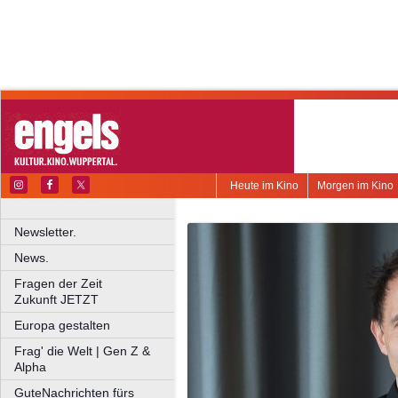
Heute im Kino
Morgen im Kino
Newsletter.
News.
Fragen der Zeit
Zukunft JETZT
Europa gestalten
Frag' die Welt | Gen Z &
Alpha
GuteNachrichten fürs