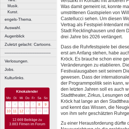
verstärkt in Kontakt mit anderen 
Musik.
Was damit gemeint ist, konnte ma
Kunst.
umstrittenen Gastspielen von Wi
Castellucci sehen. Um diesen We
engels-Thema.
Vertrag als Festspiel-Intendant m
Auswahl.
Stadt Recklinghausen und dem 
Augenblick
drei Jahre bis 2026 verlängert.
Zuletzt gelacht: Cartoons.
Dass die Ruhrfestspiele bei die
erst am Anfang stehen, habe auc
––––––––––––––––––––
Kröck. Es brauche schon eine ge
Verlosungen.
Veränderungen zu etablieren. Di
Jobs.
Festivalausgaben seit seinem Dien
gewesen. Dass der internationale
Kulturlinks.
der Programmpolitik sein kann, w
den letzten Jahren soll es auch 
Kinokalender
Stadttheater, Zirkus, Lesungen o
Mo
Di
Mi
Do
Fr
Sa
So
Kröck hat lange an den Stadtthe
3
4
5
6
7
8
9
und kennt das Wissen, die Neugie
10
11
12
13
14
15
16
von ihm sehr geschätzten Ruhrge
12.669 Beiträge zu
Zu einer Herausforderung dürfte d
3.883 Filmen im Forum
Neuausrichtung als die praktisc