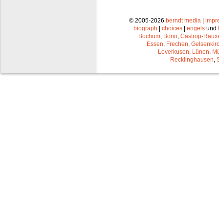
© 2005-2026
berndt media
|
impr
biograph
|
choices
|
engels
und
Bochum
,
Bonn
,
Castrop-Raux
Essen
,
Frechen
,
Gelsenkir
Leverkusen
,
Lünen
,
Mü
Recklinghausen
,