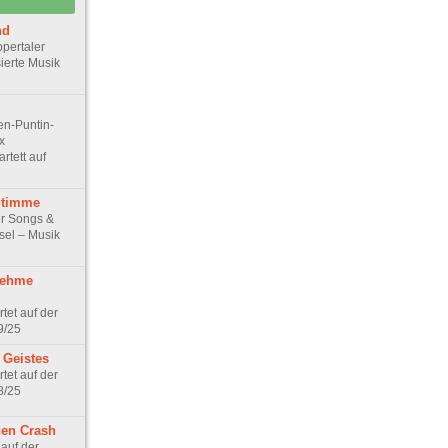
nd
ppertaler
sierte Musik
en-Puntin-
x
tett auf
Stimme
r Songs &
nsel – Musik
nehme
tet auf der
9/25
 Geistes
tet auf der
8/25
den Crash
 auf der