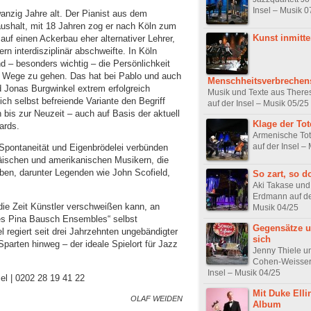
Insel – Musik 0
nzig Jahre alt. Der Pianist aus dem
shalt, mit 18 Jahren zog er nach Köln zum
Kunst inmitt
auf einen Ackerbau eher alternativer Lehrer,
rn interdisziplinär abschweifte. In Köln
d – besonders wichtig – die Persönlichkeit
e Wege zu gehen. Das hat bei Pablo und auch
Menschheitsverbrechen
Jonas Burgwinkel extrem erfolgreich
Musik und Texte aus There
ich selbst befreiende Variante den Begriff
auf der Insel – Musik 05/25
 bis zur Neuzeit – auch auf Basis der aktuell
Klage der To
ards.
Armenische Tot
auf der Insel –
, Spontaneität und Eigenbrödelei verbünden
päischen und amerikanischen Musikern, die
ben, darunter Legenden wie John Scofield,
So zart, so 
Aki Takase und
Erdmann auf de
 die Zeit Künstler verschweißen kann, an
Musik 04/25
es Pina Bausch Ensembles“ selbst
Gegensätze 
l regiert seit drei Jahrzehnten ungebändigter
sich
Sparten hinweg – der ideale Spielort für Jazz
Jenny Thiele u
Cohen-Weissert
Insel – Musik 04/25
sel | 0202 28 19 41 22
Mit Duke Elli
OLAF WEIDEN
Album