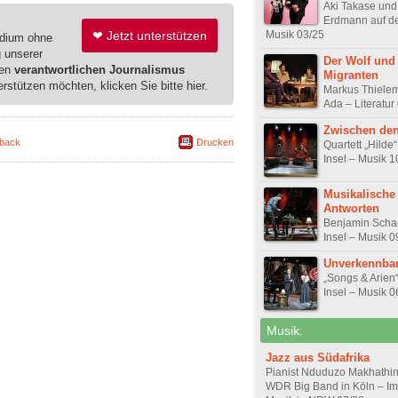
Aki Takase und
Erdmann auf de
Musik 03/25
❤ Jetzt unterstützen
edium ohne
g unserer
Der Wolf und
ren
verantwortlichen Journalismus
Migranten
erstützen möchten, klicken Sie bitte hier.
Markus Thiele
Ada – Literatur
Zwischen de
back
Drucken
Quartett „Hilde“
Insel – Musik 1
Musikalische
Antworten
Benjamin Schae
Insel – Musik 0
Unverkennbar
„Songs & Arien“
Insel – Musik 0
Musik.
Jazz aus Südafrika
Pianist Nduduzo Makhathini
WDR Big Band in Köln – Imp