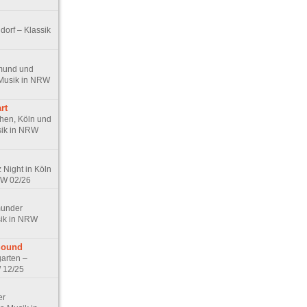
orf – Klassik
tmund und
 Musik in NRW
rt
hen, Köln und
sik in NRW
Night in Köln
RW 02/26
tmunder
sik in NRW
 Sound
arten –
W 12/25
er