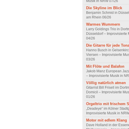
Musik in NRW 07/26
Die Skyline im Blick
Benjamin Schmid in Düsseld
am Rhein 06/26
Warmes Wummern
Larry Goldings Trio in Dor
Düsseldorf – Improvisierte
04/26
Die Gitarre für jede Tona
Hanno Busch in Gelsenkirc
Viersen – Improvisierte Mu
03/26
Mit Flöte und Balafon
Jakob Manz European Jazz 
– Improvisierte Musik in N
Völlig natürlich atmen
Gitarrist Bill Frisell im Dor
Domicil – Improvisierte Mu
01/26
Orgeltrio mit frischem
„Deadeye“ im Kölner Stadtg
Improvisierte Musik in NR
Motor mit edlem Klang
Dave Holland in der Essen