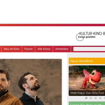
Neu im Kino
Forum
Alle Kinos
Anmelden
Neue Kinofilme
PAW Patrol: Der Dino-Film
Lesen Sie dazu auch: