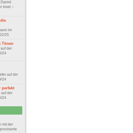
 Daniel
r Insel –
 die
mann im
 02/25
n Tönen
 auf der
0/24
fer auf der
9/24
 perfekt
 auf der
6/24
 mit der
rovisierte