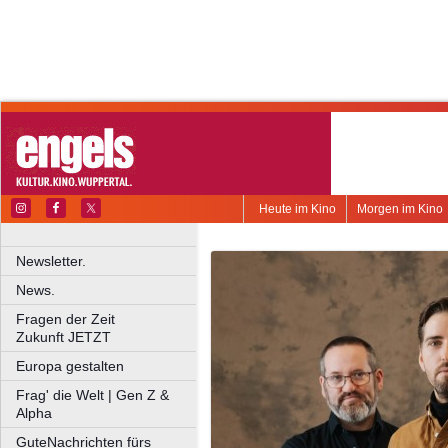
Heute im Kino
Morgen im Kino
Newsletter.
News.
Fragen der Zeit
Zukunft JETZT
Europa gestalten
Frag' die Welt | Gen Z &
Alpha
GuteNachrichten fürs