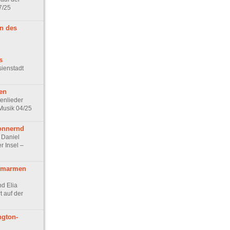
7/25
en des
s
sienstadt
ten
enlieder
 Musik 04/25
donnernd
 Daniel
r Insel –
umarmen
nd Elia
 auf der
ngton-