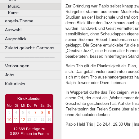
Zur Gründung war Pablo selbst knapp zwa
Musik.
Ruhrgebiet stammt aus einem Musikerhau
Kunst.
Studium an der Hochschule und traf dort 
engels-Thema.
deren Blick über den Jazz hinaus auch ge
wurden Handwerk und Geist vermittelt un
Auswahl.
sensibilisiert, ohne Scheuklappen eigen
Augenblick
seinen Sidemen Robert Landfermann und 
geklappt. Die Szene entwickelte für die s
Zuletzt gelacht: Cartoons.
„Creative Jazz“, eine Fusion aller Formen
bearbeiteten, besser: hinterfragten Stand
––––––––––––––––––––
Verlosungen.
Beim Trio gilt die Planlosigkeit als Plan
sich. Das gefällt vielen berühmten euro
Jobs.
sich mit dem Trio auseinandergesetzt ha
Ralph Towner oder Dave Liebman.
Kulturlinks.
In Wuppertal dürfte das Trio zeigen, wie
einem Ort, der einst als „Wohnzimmer d
Kinokalender
Geschichte geschrieben hat. Auf der Inse
Mo
Di
Mi
Do
Fr
Sa
So
Freiheitssinn der Freien Szene über alle 
3
4
5
6
7
8
9
ohne Schubladendenken.
10
11
12
13
14
15
16
Pablo Held Trio | Do 24.4. 19.30 Uhr | In
12.669 Beiträge zu
3.883 Filmen im Forum