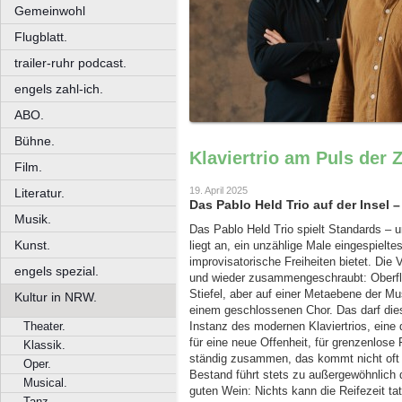
Gemeinwohl
Flugblatt.
trailer-ruhr podcast.
engels zahl-ich.
ABO.
Bühne.
Klaviertrio am Puls der Z
Film.
19. April 2025
Literatur.
Das Pablo Held Trio auf der Insel 
Musik.
Das Pablo Held Trio spielt Standards – u
Kunst.
liegt an, ein unzählige Male eingespiel
improvisatorische Freiheiten bietet. Die 
engels spezial.
und wieder zusammengeschraubt: Oberfläc
Stiefel, aber auf einer Metaebene der Mu
Kultur in NRW.
einem geschlossenen Chor. Das darf diese
Theater.
Instanz des modernen Klaviertrios, eine
für eine neue Offenheit, für grenzenlose 
Klassik.
ständig zusammen, das kommt nicht oft v
Oper.
Bestand führt stets zu außergewöhnlich 
Musical.
guten Wein: Nichts kann die Reifezeit ta
Tanz.