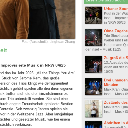
Urbaner Sou
Kuu! in der Wu
Insel – Improvi
in NRW 06/26
Ohne Zugabe
Trio Stockhaus
Weber und Feli
Foto (Ausschnitt): Linghuan Zhang
Hauptmann Quar
eit
der Insel – Musik 11/25
Zu groß die 
13. Ausgabe de
– Improvisierte Musik in NRW 04/25
Arien auf der I
10/25
nd das im Jahr 2025. „All the Things You Are“
tes Stück von Jerome Kern, das große
Drei unange
Version des Trios klingt wie defragmentiert
Minuten
hlich gehört spielen alle drei ihren eigenen
Maik Krahl Quar
sik treffen sich die drei Einzelstimmen zu
Insel – Musik 0
m Trio unterstellt werden: Sie sind eine
Zustände des
 durch engste Freundschaft gebildete Bastion
Maik Krahl Quar
Fantasie. Seit zwanzig Jahren spielen sie
Insel – Musik 0
or in der Weltszene Jazz. Aber langjähriger
dichter und gesetzter Musik, wie bei einem
Abdriften in 
tsächlich verkürzen.
Jazzquartett Jo